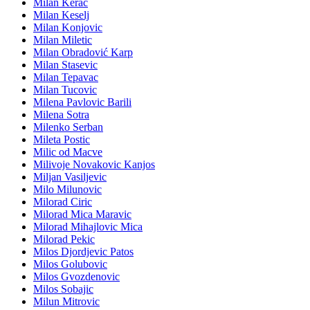
Milan Kerac
Milan Keselj
Milan Konjovic
Milan Miletic
Milan Obradović Karp
Milan Stasevic
Milan Tepavac
Milan Tucovic
Milena Pavlovic Barili
Milena Sotra
Milenko Serban
Mileta Postic
Milic od Macve
Milivoje Novakovic Kanjos
Miljan Vasiljevic
Milo Milunovic
Milorad Ciric
Milorad Mica Maravic
Milorad Mihajlovic Mica
Milorad Pekic
Milos Djordjevic Patos
Milos Golubovic
Milos Gvozdenovic
Milos Sobajic
Milun Mitrovic