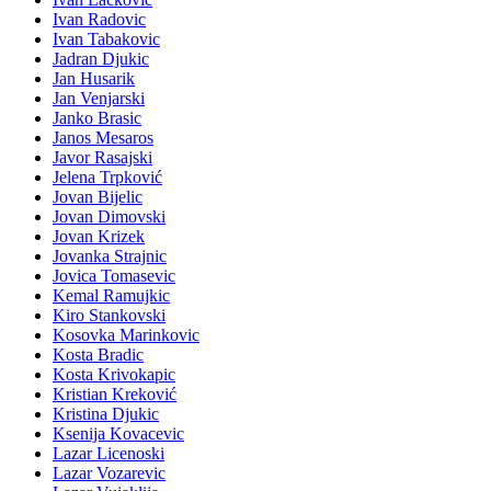
Ivan Radovic
Ivan Tabakovic
Jadran Djukic
Jan Husarik
Jan Venjarski
Janko Brasic
Janos Mesaros
Javor Rasajski
Jelena Trpković
Jovan Bijelic
Jovan Dimovski
Jovan Krizek
Jovanka Strajnic
Jovica Tomasevic
Kemal Ramujkic
Kiro Stankovski
Kosovka Marinkovic
Kosta Bradic
Kosta Krivokapic
Kristian Kreković
Kristina Djukic
Ksenija Kovacevic
Lazar Licenoski
Lazar Vozarevic