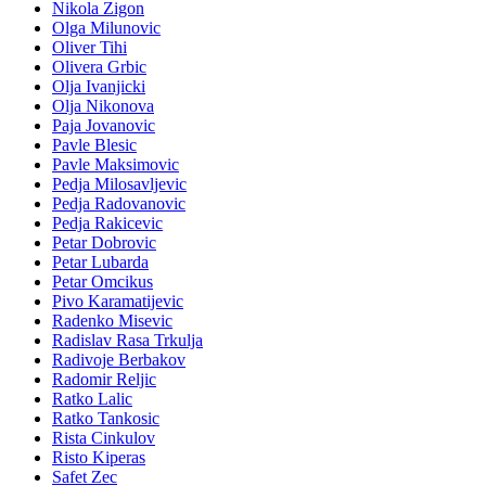
Nikola Zigon
Olga Milunovic
Oliver Tihi
Olivera Grbic
Olja Ivanjicki
Olja Nikonova
Paja Jovanovic
Pavle Blesic
Pavle Maksimovic
Pedja Milosavljevic
Pedja Radovanovic
Pedja Rakicevic
Petar Dobrovic
Petar Lubarda
Petar Omcikus
Pivo Karamatijevic
Radenko Misevic
Radislav Rasa Trkulja
Radivoje Berbakov
Radomir Reljic
Ratko Lalic
Ratko Tankosic
Rista Cinkulov
Risto Kiperas
Safet Zec