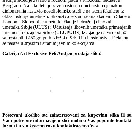
srednju školu je završio u rodnom gradu a Filozofski fakultet u
Beogradu. Na fakultetu je završio istoriju umetnosti pa je nakon
diplomiranja nastavio postdiplomske studije na istom fakultetu iz
oblasti istorije umetnosti. Slikarstvo je studirao na akademiji Slade u
Londonu. Slobodni je umetnik i član je Udruženja likovnih
umetnika Srbije (ULUS) i Udruženja likovnih umetnika primenjenih
umetnosti i dizajnera Srbije (ULUPUDS).Izlagao je na više od 50
samostalnih i 450 grupnih izložbi u Srbiji i u inostranstvu. Dela mu
se nalaze u srpskim i stranim javnim kolekcijama.
Galerija Art Exclusive Beli Andjeo prodaja slika!
Postovani ukoliko ste zainteresovani za kupovinu slika ili su
Vam potrebne informacije o slici molimo Vas popunite kontakt
formu i u sto kracem roku kontaktiracemo Vas