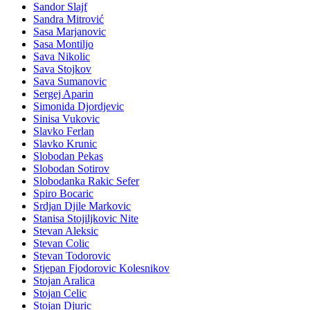
Sandor Slajf
Sandra Mitrović
Sasa Marjanovic
Sasa Montiljo
Sava Nikolic
Sava Stojkov
Sava Sumanovic
Sergej Aparin
Simonida Djordjevic
Sinisa Vukovic
Slavko Ferlan
Slavko Krunic
Slobodan Pekas
Slobodan Sotirov
Slobodanka Rakic Sefer
Spiro Bocaric
Srdjan Djile Markovic
Stanisa Stojiljkovic Nite
Stevan Aleksic
Stevan Colic
Stevan Todorovic
Stjepan Fjodorovic Kolesnikov
Stojan Aralica
Stojan Celic
Stojan Djuric