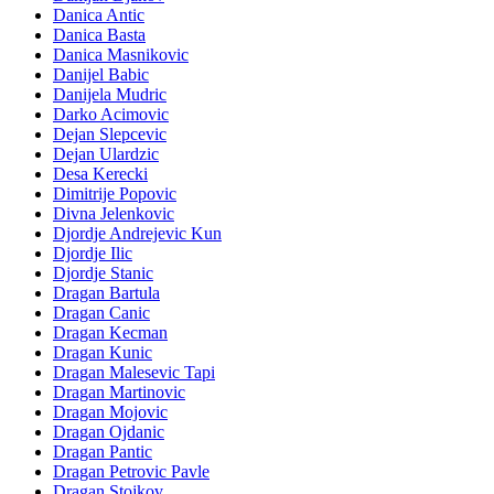
Danica Antic
Danica Basta
Danica Masnikovic
Danijel Babic
Danijela Mudric
Darko Acimovic
Dejan Slepcevic
Dejan Ulardzic
Desa Kerecki
Dimitrije Popovic
Divna Jelenkovic
Djordje Andrejevic Kun
Djordje Ilic
Djordje Stanic
Dragan Bartula
Dragan Canic
Dragan Kecman
Dragan Kunic
Dragan Malesevic Tapi
Dragan Martinovic
Dragan Mojovic
Dragan Ojdanic
Dragan Pantic
Dragan Petrovic Pavle
Dragan Stojkov