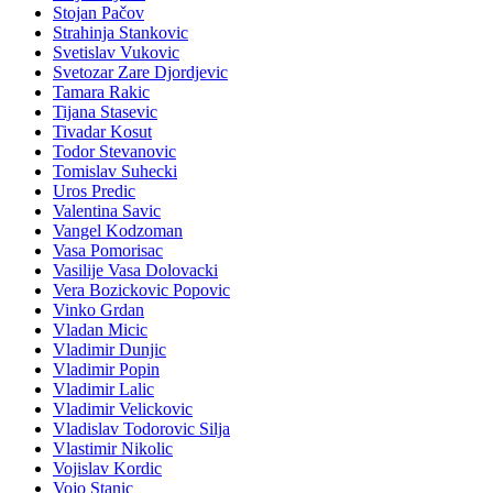
Stojan Pačov
Strahinja Stankovic
Svetislav Vukovic
Svetozar Zare Djordjevic
Tamara Rakic
Tijana Stasevic
Tivadar Kosut
Todor Stevanovic
Tomislav Suhecki
Uros Predic
Valentina Savic
Vangel Kodzoman
Vasa Pomorisac
Vasilije Vasa Dolovacki
Vera Bozickovic Popovic
Vinko Grdan
Vladan Micic
Vladimir Dunjic
Vladimir Popin
Vladimir Lalic
Vladimir Velickovic
Vladislav Todorovic Silja
Vlastimir Nikolic
Vojislav Kordic
Vojo Stanic