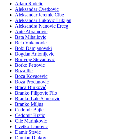
Adam Radelic
Aleksandar Cvetkovic
Aleksandar Jeremic Cibe
Aleksandar Lukovic Lukijan
Aleksandra Ivanovic Erceg
Ante Abramovic
Bata Mihailovic
Beta Vukanovic
Bobi Damjanovski
Bogdan Antonijevic
Borivoje Stevanovic
Borko Petrovic
Boza Ilic
Boza Kovacevic
Boza Prodanovic
Braca Đurković
Branko Filipovic Filo
Branko Lale Stankovic
Branko Miljus
Cedomir Bajic
Cedomir Krstic
Cile Marinkovic
Cvetko Lainovic
Damir Stevic
Damjan Djakov