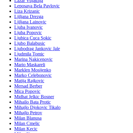
Lazar Vujaklija
Leposava Bela Pavlovic
Liza Krizanic
Ljiljana Drezga
Ljiljana Lainovic
Ljuba Ivanovic
Ljuba Popovic
Ljubica Cuca Sokic
Ljubo Balabusic
Ljubodrag Jankovic Jale
Ljudmila Tomic
Marina Nakicenovic
Mario Maskareli
Marklen Mosijenko
Marko Celebonovic
Matija Rajkovic
Mersad Berber
Mica Popovic
Midhat Jelkic Bosner
Mihailo Bata Protic
Mihajlo Djokovic Tikalo
Mihajlo Petrov
Milan Blanusa
Milan Cmelic
Milan Kecic