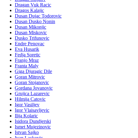
Dragan Vuk Racic
Dragos Kalajic
Dusan Dujac Todorovic
Dusan Dusko Nonin
Dusan Mikonjic
Dusan Miskovic
Dusko Trifunovic
Endre Penovac
Eva Husarik
Fedja Soretic
Franjo Mraz
Franta Maly
Giga Djuragic Dile
Goran Mitrovic
Goran Stojanovic
Gordana Jovanovic
Grujica Lazarevic
Hilmija Catovic
Igor Vasiljev
Igor Vlaisavljevic
Ilija Kolaric
Isidora Dundjerski
Ismet Mujezinovic
Istvan Sajko
Ivan Lackovic