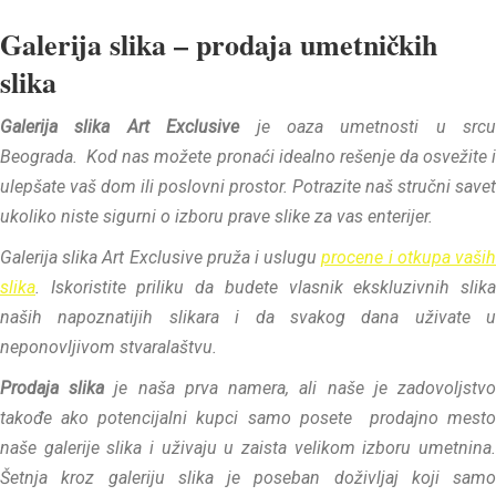
Galerija slika – prodaja umetničkih
slika
Galerija slika Art Exclusive
je oaza umetnosti u srcu
Beograda. Kod nas možete pronaći idealno rešenje da osvežite i
ulepšate vaš dom ili poslovni prostor. Potrazite naš stručni savet
ukoliko niste sigurni o izboru prave slike za vas enterijer.
Galerija slika Art Exclusive pruža i uslugu
procene i otkupa vaši
slika
. Iskoristite priliku da budete vlasnik ekskluzivnih slika
naših napoznatijih slikara i da svakog dana uživate u
neponovljivom stvaralaštvu.
Prodaja slika
je naša prva namera, ali naše je zadovoljstv
takođe ako potencijalni kupci samo posete prodajno mesto
naše galerije slika i uživaju u zaista velikom izboru umetnina.
Šetnja kroz galeriju slika je poseban doživljaj koji samo