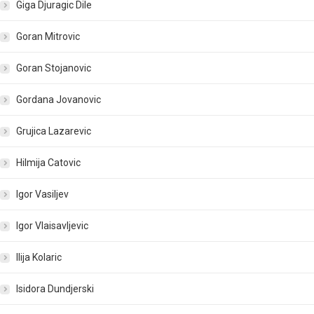
Giga Djuragic Dile
Goran Mitrovic
Goran Stojanovic
Gordana Jovanovic
Grujica Lazarevic
Hilmija Catovic
Igor Vasiljev
Igor Vlaisavljevic
Ilija Kolaric
Isidora Dundjerski