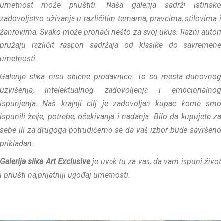
umetnost može priuštiti. Naša galerija sadrži istinsko
zadovoljstvo uživanja u različitim temama, pravcima, stilovima i
žanrovima. Svako može pronaći nešto za svoj ukus. Razni autori
pružaju različit raspon sadržaja od klasike do savremene
umetnosti.
Galerije slika nisu obične prodavnice. To su mesta duhovnog
uzvišenja, intelektualnog zadovoljenja i emocionalnog
ispunjenja. Naš krajnji cilj je zadovoljan kupac kome smo
ispunili želje, potrebe, očekivanja i nadanja. Bilo da kupujete za
sebe ili za drugoga potrudićemo se da vaš izbor bude savršeno
prikladan.
Galerija slika Art Exclusive
je uvek tu za vas, da vam ispuni život
i priušti najprijatniji ugođaj umetnosti.