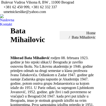
Bulevar Vudroa Vilsona 8, BW , 11000 Beograd
Fa
+381 62 450 999, +381 62 332 337
pa
umetnickeslike@yahoo.com
Tw
op
pa
Naslovna
in
op
Kontakt
ne
in
Bata
wi
You are here:
Home
ne
Mihailovic
Bata Mihailovic
wi
Milorad Bata Mihailović
rodjen 08. februara 1923.
godine je bio srpski slikar.U Beogradu je završio
osnovnu školu. Na Likovnu akademiju je 1946. godine
primljen odmah na drugi semestar u klasu profesora
Ivana Tabakovića. Odlaskom u Zadar 1947. godine gde
nastaje Zadarska grupa napustio je Akademiju 1947.
godine, potom osniva grupu Jedanaestorica sa kojom
izlaže do 1951. U Pariz odlazi, sa suprugom Ljubinkom
Jovanović, 1952. godine. gde živi i radi povremeno se
vraćajući u Beograd.Od 1947. kada prvi put izlaže u
Beogradu, imao je stotinak grupnih izložbi na svim
kontinentima. Prvu samostalnu izložbu priredio je 1951.