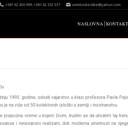
+381 62 450 999, +381 62 332 337
umetnickeslike@yahoo.com
NASLOVNA
KONTAK
ću.
tinju 1993. godine, odsek vajarstvo u klasi profesora Pavla Pejo
 je na više od 50 kolektivnih izložbi u zemlji i inostranstvu.
e prepozna vreme u kojem živim, trudim se da uhvatim taj trenu
renesansa i renesansni realizam, dok moderna umetnost na njega