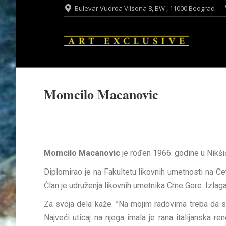
Bulevar Vudroa Vilsona 8, BW , 11000 Beograd
Momcilo Macanovic
Momcilo Macanovic
je rođen 1966. godine u Nikši
Diplomirao je na Fakultetu likovnih umetnosti na Ce
Član je udruženja likovnih umetnika Crne Gore. Izlagao
Za svoja dela kaže. ”Na mojim radovima treba da s
Najveći uticaj na njega imala je rana italijanska 