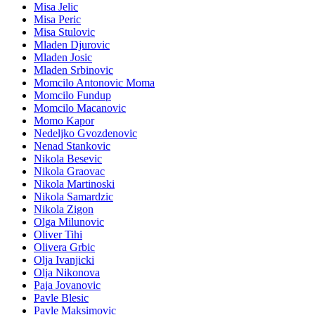
Misa Jelic
Misa Peric
Misa Stulovic
Mladen Djurovic
Mladen Josic
Mladen Srbinovic
Momcilo Antonovic Moma
Momcilo Fundup
Momcilo Macanovic
Momo Kapor
Nedeljko Gvozdenovic
Nenad Stankovic
Nikola Besevic
Nikola Graovac
Nikola Martinoski
Nikola Samardzic
Nikola Zigon
Olga Milunovic
Oliver Tihi
Olivera Grbic
Olja Ivanjicki
Olja Nikonova
Paja Jovanovic
Pavle Blesic
Pavle Maksimovic