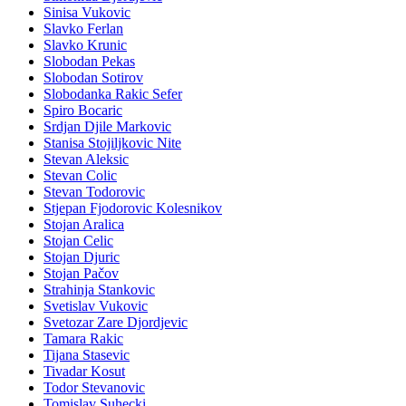
Sinisa Vukovic
Slavko Ferlan
Slavko Krunic
Slobodan Pekas
Slobodan Sotirov
Slobodanka Rakic Sefer
Spiro Bocaric
Srdjan Djile Markovic
Stanisa Stojiljkovic Nite
Stevan Aleksic
Stevan Colic
Stevan Todorovic
Stjepan Fjodorovic Kolesnikov
Stojan Aralica
Stojan Celic
Stojan Djuric
Stojan Pačov
Strahinja Stankovic
Svetislav Vukovic
Svetozar Zare Djordjevic
Tamara Rakic
Tijana Stasevic
Tivadar Kosut
Todor Stevanovic
Tomislav Suhecki