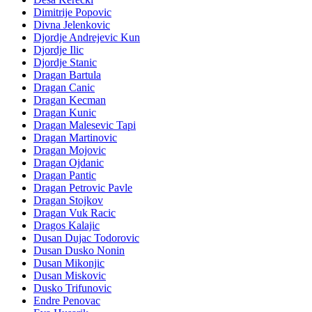
Dimitrije Popovic
Divna Jelenkovic
Djordje Andrejevic Kun
Djordje Ilic
Djordje Stanic
Dragan Bartula
Dragan Canic
Dragan Kecman
Dragan Kunic
Dragan Malesevic Tapi
Dragan Martinovic
Dragan Mojovic
Dragan Ojdanic
Dragan Pantic
Dragan Petrovic Pavle
Dragan Stojkov
Dragan Vuk Racic
Dragos Kalajic
Dusan Dujac Todorovic
Dusan Dusko Nonin
Dusan Mikonjic
Dusan Miskovic
Dusko Trifunovic
Endre Penovac