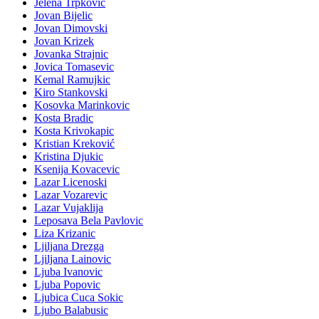
Jelena Trpković
Jovan Bijelic
Jovan Dimovski
Jovan Krizek
Jovanka Strajnic
Jovica Tomasevic
Kemal Ramujkic
Kiro Stankovski
Kosovka Marinkovic
Kosta Bradic
Kosta Krivokapic
Kristian Kreković
Kristina Djukic
Ksenija Kovacevic
Lazar Licenoski
Lazar Vozarevic
Lazar Vujaklija
Leposava Bela Pavlovic
Liza Krizanic
Ljiljana Drezga
Ljiljana Lainovic
Ljuba Ivanovic
Ljuba Popovic
Ljubica Cuca Sokic
Ljubo Balabusic