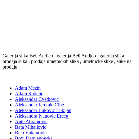
Galerija slika Beli Andjeo , galerija Beli Andjeo , galerija slika ,
prodaja slika , prodaja umetnickih slika , umetnicke slike , slike na
prodaju
Adam Mezin
Adam Radelic
Aleksandar Cvetkovic
Aleksandar Jeremic Cibe
Aleksandar Lukovic Lukijan
Aleksandra Ivanovic Erceg
Ante Abramovic
Bata Mihailovic
Beta Vukanovic
Bobi Damjanovski