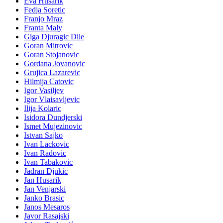
Eva Husarik
Fedja Soretic
Franjo Mraz
Franta Maly
Giga Djuragic Dile
Goran Mitrovic
Goran Stojanovic
Gordana Jovanovic
Grujica Lazarevic
Hilmija Catovic
Igor Vasiljev
Igor Vlaisavljevic
Ilija Kolaric
Isidora Dundjerski
Ismet Mujezinovic
Istvan Sajko
Ivan Lackovic
Ivan Radovic
Ivan Tabakovic
Jadran Djukic
Jan Husarik
Jan Venjarski
Janko Brasic
Janos Mesaros
Javor Rasajski