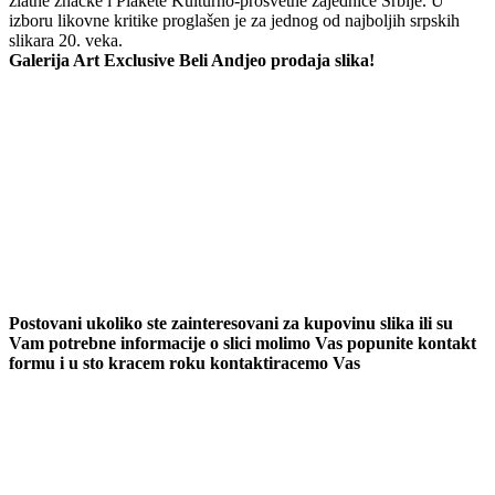
zlatne znacke i Plakete Kulturno-prosvetne zajednice Srbije. U
izboru likovne kritike proglašen je za jednog od najboljih srpskih
slikara 20. veka.
Galerija Art Exclusive Beli Andjeo prodaja slika!
Postovani ukoliko ste zainteresovani za kupovinu slika ili su
Vam potrebne informacije o slici molimo Vas popunite kontakt
formu i u sto kracem roku kontaktiracemo Vas