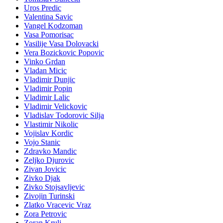
Uros Predic
Valentina Savic
Vangel Kodzoman
Vasa Pomorisac
Vasilije Vasa Dolovacki
Vera Bozickovic Popovic
Vinko Grdan
Vladan Micic
Vladimir Dunjic
Vladimir Popin
Vladimir Lalic
Vladimir Velickovic
Vladislav Todorovic Silja
Vlastimir Nikolic
Vojislav Kordic
Vojo Stanic
Zdravko Mandic
Zeljko Djurovic
Zivan Jovicic
Zivko Djak
Zivko Stojsavljevic
Zivojin Turinski
Zlatko Vracevic Vraz
Zora Petrovic
Zoran Krulj