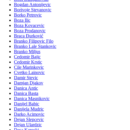
Bogdan Antonijevic
Borivoje Stevanovic
Borko Petrovic
Boza Ilic
Boza Kovacevic
Boza Prodanovic
Braca Đurković
Branko Filipovic Filo
Branko Lale Stankovic
Branko Miljus
Cedomir Bajic
Cedomir Krstic
Cile Marinkovic
Cvetko Lainovic
Damir Stevic
Damjan Djakov
Danica Antic
Danica Basta
Danica Masnikovic
Danijel Babic
Danijela Mudric
Darko Acimovic
Dejan Slepcevic
Dejan Ulardzic
Desa Kerecki