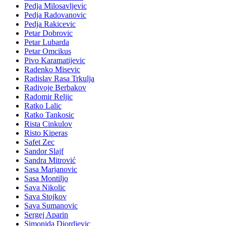
Pedja Milosavljevic
Pedja Radovanovic
Pedja Rakicevic
Petar Dobrovic
Petar Lubarda
Petar Omcikus
Pivo Karamatijevic
Radenko Misevic
Radislav Rasa Trkulja
Radivoje Berbakov
Radomir Reljic
Ratko Lalic
Ratko Tankosic
Rista Cinkulov
Risto Kiperas
Safet Zec
Sandor Slajf
Sandra Mitrović
Sasa Marjanovic
Sasa Montiljo
Sava Nikolic
Sava Stojkov
Sava Sumanovic
Sergej Aparin
Simonida Djordjevic