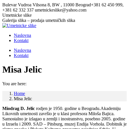
Skip
Bulevar Vudroa Vilsona 8, BW , 11000 Beograd
+381 62 450 999,
to
+381 62 332 337
umetnickeslike@yahoo.com
content
Facebook
Twitter
Umetnicke slike
page
page
Galerija slika – prodaja umetničkih slika
opens
opens
in
in
Naslovna
new
new
Kontakt
window
window
Naslovna
Kontakt
Misa Jelic
You are here:
Home
Misa Jelic
Miodrag D. Jelic
rodjen je 1950. godine u Beogradu.Akademiju
Likovnih umetnosti završio je u klasi profesora Miloša Bajica.
Samostalno je izlagao u zemlji i inostranstvu, posebno 2005. godine
u Izraelu i 2009. SAD – Pitsburg, muzej Endija Vorhola. Dobitnik je