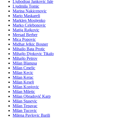
Ljubodrag Jankovic Jale
Ljudmila Tomic
Marina Nakicenovic
Mario Maskareli
Marklen Mosijenko
Marko Celebonovic
Matija Rajkovic
Mersad Berber
Mica Popovic
Midhat Jelkic Bosner
Mihailo Bata Protic
Mihajlo Djokovic Tikalo
Mihajlo Petrov
Milan Blanusa
Milan Cmelic
Milan Kecic
Milan Kerac
Milan Keselj
Milan Konjovic
Milan Miletic
Milan Obradović Karp
Milan Stasevic
Milan Tepavac
Milan Tucovic
Milena Pavlovic Barili