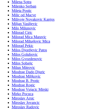
Milena Sotra
Milenko Serban
Mileta Postic
Milic od Macve
Milivoje Novakovic Kanjos
Miljan Vasiljevic
Milo Milunovic
Milorad Ciric
Milorad Mica Maravic
Milorad Mihajlovic Mica
Milorad Pekic
Milos Djordjevic Patos
Milos Golubovic
Milos Gvozdenovic
Milos Sobajic
Milun Mitrovic
Miodrag Dado Djuric
Miodrag Miljkovic
Miodrag B. Protic
Miodrag Rogic
Miodrag Vujacic Mirski
Mirko Pocuca
Miroslav Arsic
Miroslav Jovancic
Miroslav Radovic