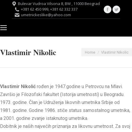
Bulevar Vudroa Vilsona 8, BW , 11000 Beograd
Facebook
Twitte
+381 62 450 999, +381 62 332 337
umetnickeslike@yahoo.com
page
page
opens
opens
in
in
new
new
window
windo
Vlastimir Nikolic
You are here:
Home
Vlastimir Nikolic
Vlastimir Nikolić
rođen je 1947.godine u Petrovcu na Mlavi.
Završio je Filozofski fakultet (Istorija umetnosti) u Beogradu.
1973. godine. Član je Udruženja likovnih umetnika Srbije od
1981. godine. Godine 1986. stiče status samostalnog umetnika,
a 2001. godine zvanje istaknutog umetnika.
Dobitnik je naših najvećih priznanja za likovnu umetnost. Za svoj