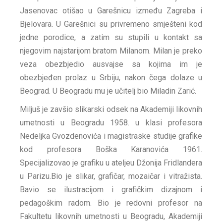
Jasenovac otišao u Garešnicu između Zagreba i
Bjelovara. U Garešnici su privremeno smješteni kod
jedne porodice, a zatim su stupili u kontakt sa
njegovim najstarijom bratom Milanom. Milan je preko
veza obezbjedio ausvajse sa kojima im je
obezbjeđen prolaz u Srbiju, nakon čega dolaze u
Beograd. U Beogradu mu je učitelj bio Miladin Zarić.
Miljuš je zavšio slikarski odsek na Akademiji likovnih
umetnosti u Beogradu 1958. u klasi profesora
Nedeljka Gvozdenovića i magistraske studije grafike
kod profesora Boška Karanovića 1961.
Specijalizovao je grafiku u ateljeu Džonija Fridlandera
u Parizu.Bio je slikar, grafičar, mozaičar i vitražista.
Bavio se ilustracijom i grafičkim dizajnom i
pedagoškim radom. Bio je redovni profesor na
Fakultetu likovnih umetnosti u Beogradu, Akademiji