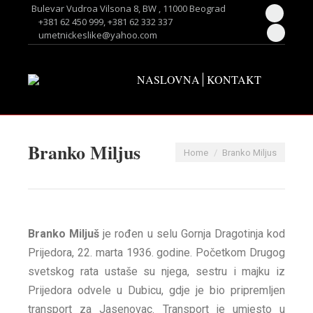
Bulevar Vudroa Vilsona 8, BW , 11000 Beograd
Facebo
+381 62 450 999, +381 62 332 337
umetnickeslike@yahoo.com
page
Twitter
opens
page
in
opens
NASLOVNA
KONTAKT
new
in
window
new
window
Branko Miljus
You are here:
Home
Branko Miljus
Branko Miljuš
je rođen u selu Gornja Dragotinja kod
Prijedora, 22. marta 1936. godine. Početkom Drugog
svetskog rata ustaše su njega, sestru i majku iz
Prijedora odvele u Dubicu, gdje je bio pripremljen
transport za Jasenovac. Transport je umjesto u