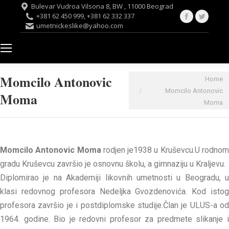
Bulevar Vudroa Vilsona 8, BW , 11000 Beograd
Facebook
Twitte
+381 62 450 999, +381 62 332 337
umetnickeslike@yahoo.com
page
page
opens
opens
in
in
new
new
Momcilo Antonovic
You are here:
Home
window
windo
Momcilo Antonovic
Moma
Moma
Momcilo Antonovic Moma
rodjen je
1938 u Krušev
cu.U rodno
gradu Kruševcu završio je osnovnu školu, a gimnaziju u Kraljevu.
Diplomirao je na Akademiji likovnih umetnosti u Beogradu, u
klasi redovnog profesora Nedeljka Gvozdenovića. Kod istog
profesora završio je i postdiplomske studije.Član je ULUS-a od
1964. godine. Bio je redovni profesor za predmete slikanje i