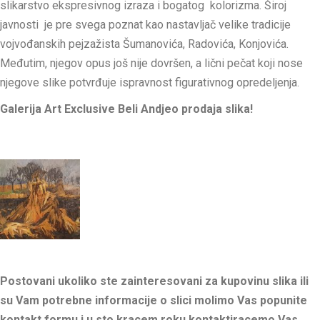
slikarstvo ekspresivnog izraza i bogatog kolorizma. Široj
javnosti je pre svega poznat kao nastavljač velike tradicije
vojvođanskih pejzažista Šumanovića, Radovića, Konjovića.
Međutim, njegov opus još nije dovršen, a lični pečat koji nose
njegove slike potvrđuje ispravnost figurativnog opredeljenja.
Galerija Art Exclusive Beli Andjeo prodaja slika!
Postovani ukoliko ste zainteresovani za kupovinu slika ili
su Vam potrebne informacije o slici molimo Vas popunite
kontakt formu i u sto kracem roku kontaktiracemo Vas