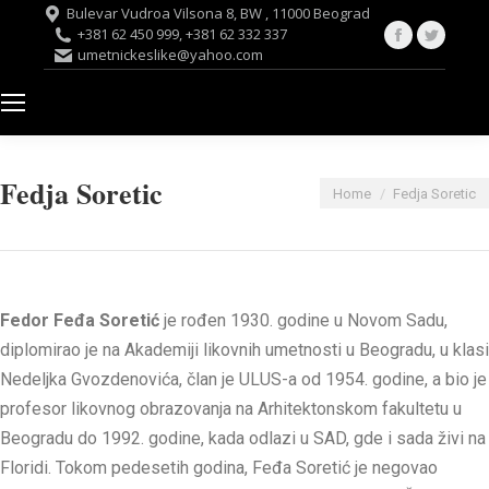
Bulevar Vudroa Vilsona 8, BW , 11000 Beograd
Facebook
Twitte
+381 62 450 999, +381 62 332 337
umetnickeslike@yahoo.com
page
page
opens
opens
in
in
new
new
window
windo
Fedja Soretic
You are here:
Home
Fedja Soretic
Fedor Feđa Soretić
je rođen 1930. godine u Novom Sadu,
diplomirao je na Akademiji likovnih umetnosti u Beogradu, u klasi
Nedeljka Gvozdenovića, član je ULUS-a od 1954. godine, a bio je
profesor likovnog obrazovanja na Arhitektonskom fakultetu u
Beogradu do 1992. godine, kada odlazi u SAD, gde i sada živi na
Floridi. Tokom pedesetih godina, Feđa Soretić je negovao