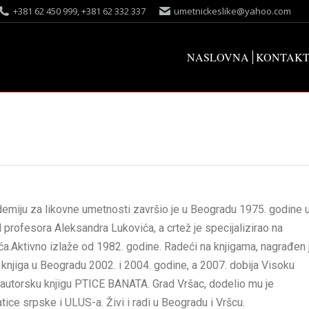
+381 62 450 999, +381 62 332 337
umetnickeslike@yahoo.com
NASLOVNA
KONTAK
emiju za likovne umetnosti završio je u Beogradu 1975. godine 
d profesora Aleksandra Lukovića, a crtež je specijalizirao na
a.Aktivno izlaže od 1982. godine. Radeći na knjigama, nagrađen 
iga u Beogradu 2002. i 2004. godine, a 2007. dobija Visoku
autorsku knjigu PTICE BANATA. Grad Vršac, dodelio mu je
ice srpske i ULUS-a. Živi i radi u Beogradu i Vršcu.