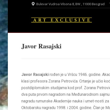
Bulevar Vudroa Vilsona 8, BW , 11000 Beograd
Javor Rasajski
Javor Rasajski
rođen je u Vršcu 1946. godine. Akad
klasi profesora Zorana Petrovića. Crtanje je učio ko
postdiplomskim studijama kod prof. Zorana Petrović
dva puta prvom nagradom na Međunarodnom sajmu knj
nagradu rumunske Akademije nauka i umet-nosti za 
Oktobarsku nagradu 1998. i 2004. godine. Član je Mat