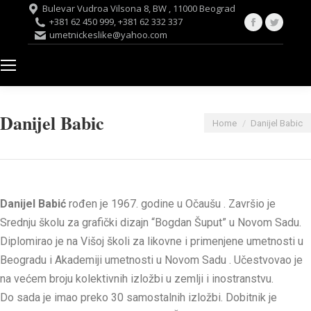
Bulevar Vudroa Vilsona 8, BW , 11000 Beograd
Facebook
Twitte
+381 62 450 999, +381 62 332 337
umetnickeslike@yahoo.com
page
page
opens
opens
in
in
new
new
window
windo
Danijel Babic
You are here:
Home
Danijel Babic
Danijel Babić
rođen je 1967. godine u Očaušu . Završio je
Srednju školu za grafički dizajn “Bogdan Šuput” u Novom Sadu.
Diplomirao je na Višoj školi za likovne i primenjene umetnosti u
Beogradu i Akademiji umetnosti u Novom Sadu . Učestvovao je
na većem broju kolektivnih izložbi u zemlji i inostranstvu.
Do sada je imao preko 30 samostalnih izložbi. Dobitnik je