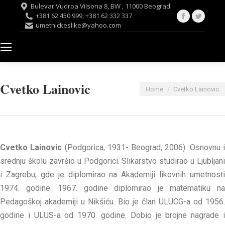
Bulevar Vudroa Vilsona 8, BW , 11000 Beograd
Facebook
Twitte
+381 62 450 999, +381 62 332 337
umetnickeslike@yahoo.com
page
page
opens
opens
in
in
new
new
window
windo
Cvetko Lainovic
You are here:
Home
Cvetko Lainovic
Cvetko Lainovic
(Podgorica, 1931- Beograd, 2006). Osnovnu 
srednju školu završio u Podgorici. Slikarstvo studirao u Ljubljani
i Zagrebu, gde je diplomirao na Akademiji likovnih umetnosti
1974. godine. 1967. godine diplomirao je matematiku na
Pedagoškoj akademiji u Nikšiću. Bio je član ULUCG-a od 1956.
godine i ULUS-a od 1970. godine. Dobio je brojne nagrade i