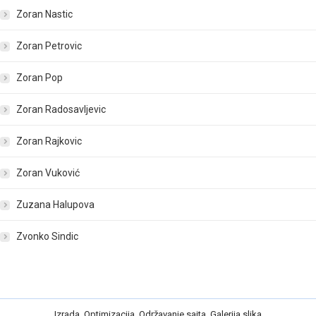
Zoran Nastic
Zoran Petrovic
Zoran Pop
Zoran Radosavljevic
Zoran Rajkovic
Zoran Vuković
Zuzana Halupova
Zvonko Sindic
Izrada
,
Optimizacija
,
Održavanje
sajta
,
Galerija slika