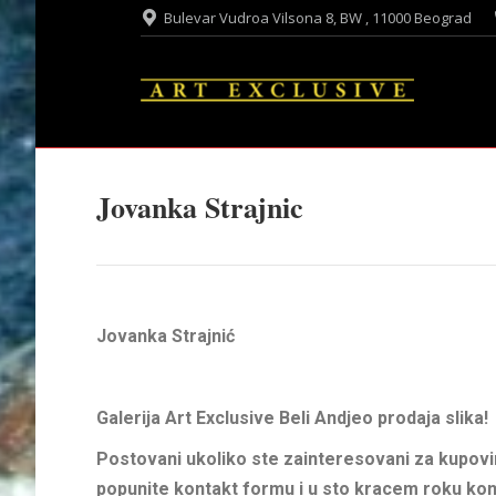
Bulevar Vudroa Vilsona 8, BW , 11000 Beograd
Jovanka Strajnic
Jovanka Strajnić
Galerija Art Exclusive Beli Andjeo prodaja slika!
Postovani ukoliko ste zainteresovani za kupovin
popunite kontakt formu i u sto kracem roku ko