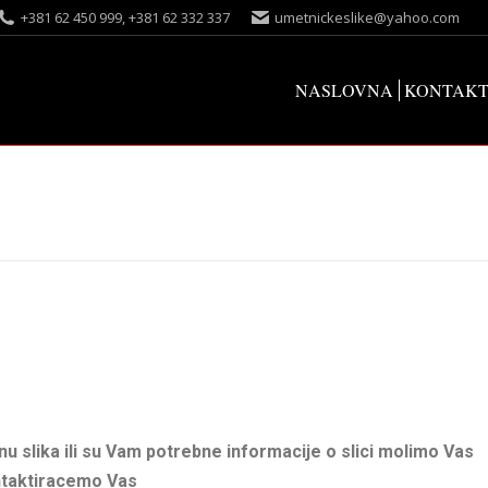
+381 62 450 999, +381 62 332 337
umetnickeslike@yahoo.com
NASLOVNA
KONTAK
u slika ili su Vam potrebne informacije o slici molimo Vas
ntaktiracemo Vas