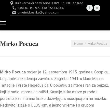
Bulevar Vudroa Vilsona 8, BW , 11000 Beograd
Facebook
Twitte
+381 62 450 999, +381 62 332 337
umetnickeslike@yahoo.com
page
page
opens
opens
in
in
new
new
window
windo
Mirko Pocuca
You are here:
Home
Mirko Pocuca
Mirko Pocuca
rodjen je 12. septembra 1915. godine u Gospicu.
Umjetničku akademiju završio u Zagrebu 1941. u klasi Marina
Tartaglie i Krste Hegedušića. U početku zainteresiran za pejzaž,
koji je radio impresionistički. Kasnije slika mrtve prirode i
portrete, kao intimne lirske doživljaje s asocijacijom na muziku.
Redovito izlaže s ULUS-om, a jedno vrijeme i s grupom