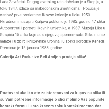
Lada.Završetak Drugog svetskog rata dočekao je u Skoplju, u
toku 1947. izlaže sa makedonskim umetnicima. Počuča je
osnivač prve posleratne likovne kolonije u Iloku 1950.
Narodnom muzeju u Kraljevu poklonio je 1985. godine 47 slika
Autoportreti i portreti likovnih umjetnika, a 1987. Muzeju Like u
Gospiću 15 slika koje su u njegovoj spomen-sobi. Slike mu se
nalaze i u zbirci književnika Cronina i u zbirci porodice Kenedi.
Preminuo je 15. januara 1988. godine.
Galerija Art Exclusive Beli Andjeo prodaja slika!
Postovani ukoliko ste zainteresovani za kupovinu slika ili
su Vam potrebne informacije o slici molimo Vas popunite
kontakt formu i u sto kracem roku kontaktiracemo Vas