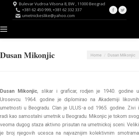
Bulevar Vudroa Vilsona 8, BW , 11000 Beograd
Facebook
Twitte
+381 62 450 999, +381 62 332 337
umetnickeslike@yahoo.com
page
page
opens
opens
in
in
new
new
window
windo
Dusan Mikonjic
You are here:
Home
Dusan Mikonjic
Dusan Mikonjic
, slikar i graficar, rodjen je 1940. godine 
Urosevcu. 1964. godine je diplomirao na Akademiji likovnih
umetnosti u Beogradu. Clan je ULUS-a od 1965. godine. Zivi i
radi kao samostalni umetnik u Beogradu. Mikonjic je tokom svog
veoma dugog staza aktivno prisutan na umetnickoj sceni. Veliki
je broj njegovih ucesca na najvaznijim kolektivnim smotrama