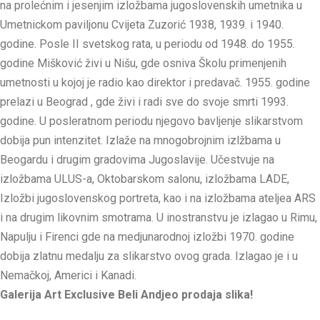
na prolećnim i jesenjim izložbama jugoslovenskih umetnika u
Umetnickom paviljonu Cvijeta Zuzorić 1938, 1939. i 1940.
godine. Posle II svetskog rata, u periodu od 1948. do 1955.
godine Mišković živi u Nišu, gde osniva Školu primenjenih
umetnosti u kojoj je radio kao direktor i predavač. 1955. godine
prelazi u Beograd , gde živi i radi sve do svoje smrti 1993.
godine. U posleratnom periodu njegovo bavljenje slikarstvom
dobija pun intenzitet. Izlaže na mnogobrojnim izlžbama u
Beogardu i drugim gradovima Jugoslavije. Učestvuje na
izložbama ULUS-a, Oktobarskom salonu, izložbama LADE,
Izložbi jugoslovenskog portreta, kao i na izložbama ateljea ARS
i na drugim likovnim smotrama. U inostranstvu je izlagao u Rimu,
Napulju i Firenci gde na medjunarodnoj izložbi 1970. godine
dobija zlatnu medalju za slikarstvo ovog grada. Izlagao je i u
Nemačkoj, Americi i Kanadi.
Galerija Art Exclusive Beli Andjeo prodaja slika!