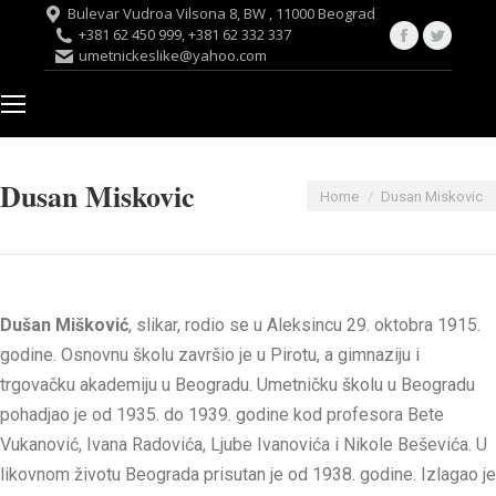
Bulevar Vudroa Vilsona 8, BW , 11000 Beograd
Facebook
Twitte
+381 62 450 999, +381 62 332 337
umetnickeslike@yahoo.com
page
page
opens
opens
in
in
new
new
window
windo
Dusan Miskovic
You are here:
Home
Dusan Miskovic
Dušan Mišković
, slikar, rodio se u Aleksincu 29. oktobra 1915.
godine. Osnovnu školu završio je u Pirotu, a gimnaziju i
trgovačku akademiju u Beogradu. Umetničku školu u Beogradu
pohadjao je od 1935. do 1939. godine kod profesora Bete
Vukanović, Ivana Radovića, Ljube Ivanovića i Nikole Beševića. U
likovnom životu Beograda prisutan je od 1938. godine. Izlagao je