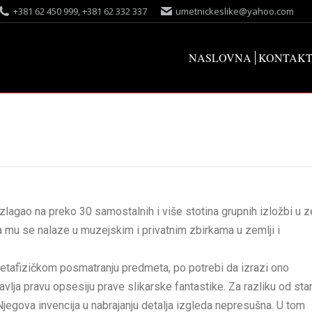
+381 62 450 999, +381 62 332 337
umetnickeslike@yahoo.com
NASLOVNA
KONTAK
zlagao na preko 30 samostalnih i više stotina grupnih izložbi u z
ela mu se nalaze u muzejskim i privatnim zbirkama u zemlji i
metafizičkom posmatranju predmeta, po potrebi da izrazi ono
lja pravu opsesiju prave slikarske fantastike. Za razliku od star
Njegova invencija u nabrajanju detalja izgleda nepresušna. U tom