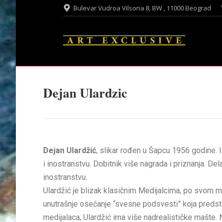
Bulevar Vudroa Vilsona 8, BW , 11000 Beograd
Dejan Ulardzic
Dejan Ulardžić
, slikar rođen u Šapcu 1956 godine. I
i inostranstvu. Dobitnik više nagrada i priznanja. D
inostranstvu.
Ulardžić je blizak klasičnim Medijalcima, po svom 
unutrašnje osećanje “svesne podsvesti” koja predstav
medijalaca, Ulardžić ima više nadrealističke mašte. 