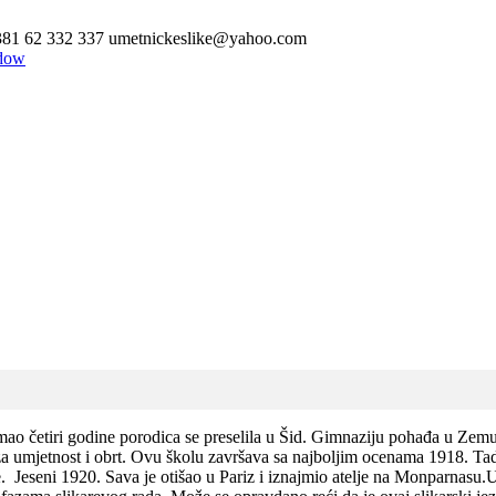
381 62 332 337
umetnickeslike@yahoo.com
ndow
o četiri godine porodica se preselila u Šid. Gimnaziju pohađa u Zemunu
 za umjetnost i obrt. Ovu školu završava sa najboljim ocenama 1918. Ta
oje. Jeseni 1920. Sava je otišao u Pariz i iznajmio atelje na Monparnasu