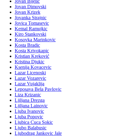
Jovan Bijelic
Jovan Dimovski
Jovan Krizek
Jovanka Strajnic
Jovica Tomasevic
Kemal Ramujkic
Kiro Stankovski
Kosovka Marinkovic
Kosta Bradic
Kosta Krivokapic
Kristian Kreković
Kristina Djukic
Ksenija Kovacevic
Lazar Licenoski
Lazar Vozarevic
Lazar Vujaklija
Leposava Bela Pavlovic
Liza Krizanic
Ljiljana Drezga
Ljiljana Lainovic
Ljuba Ivanovic
Ljuba Popovic
Ljubica Cuca Sokic
Ljubo Balabusic
Ljubodrag Jankovic Jale