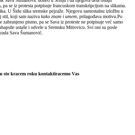
ezik Sava Šumanović doneo u Srbiju i da njegova dela ostaju
a, pa se iz protesta potpisuje francuskom transkripcijom na slikama.
itika. U Šidu slika sremske pejzaže. Njegovu samostalnu izložbu u
 stil, koji sam naziva
kako znam i umem
, prilagođava motivu.Po
je zabranjeno pismo, pa se Sava iz proteste ne potpisuje već samo
uhapsile ustaše i odvele u Sremsku Mitrovicu. Svi oni su posle
agrada Sava Šumanović.
 i u sto kracem roku kontaktiracemo Vas