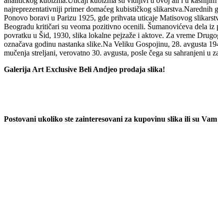
analitičkog kubizma.Uticaji kubizma su vidljivi u ovoj ali i u kasnij
najreprezentativniji primer domaćeg kubističkog slikarstva.Narednih go
Ponovo boravi u Parizu 1925, gde prihvata uticaje Matisovog slikarstv
Beogradu kritičari su veoma pozitivno ocenili. Šumanovićeva dela iz p
povratku u Šid, 1930, slika lokalne pejzaže i aktove. Za vreme Drugog
označava godinu nastanka slike.Na Veliku Gospojinu, 28. avgusta 1942.
mučenja streljani, verovatno 30. avgusta, posle čega su sahranjeni 
Galerija Art Exclusive Beli Andjeo prodaja slika!
Postovani ukoliko ste zainteresovani za kupovinu slika ili su V