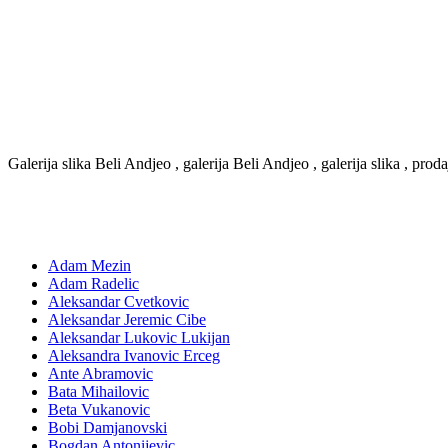
Galerija slika Beli Andjeo , galerija Beli Andjeo , galerija slika , prod
Adam Mezin
Adam Radelic
Aleksandar Cvetkovic
Aleksandar Jeremic Cibe
Aleksandar Lukovic Lukijan
Aleksandra Ivanovic Erceg
Ante Abramovic
Bata Mihailovic
Beta Vukanovic
Bobi Damjanovski
Bogdan Antonijevic