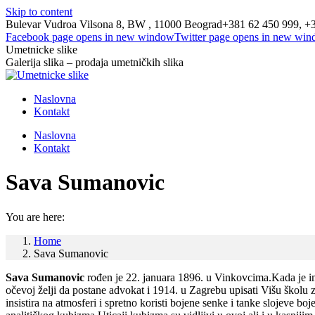
Skip to content
Bulevar Vudroa Vilsona 8, BW , 11000 Beograd
+381 62 450 999, +
Facebook page opens in new window
Twitter page opens in new wi
Umetnicke slike
Galerija slika – prodaja umetničkih slika
Naslovna
Kontakt
Naslovna
Kontakt
Sava Sumanovic
You are here:
Home
Sava Sumanovic
Sava Sumanovic
rođen je 22. januara 1896. u Vinkovcima.Kada je ima
očevoj želji da postane advokat i 1914. u Zagrebu upisati Višu školu
insistira na atmosferi i spretno koristi bojene senke i tanke slojeve b