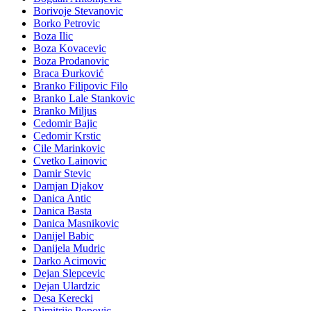
Borivoje Stevanovic
Borko Petrovic
Boza Ilic
Boza Kovacevic
Boza Prodanovic
Braca Đurković
Branko Filipovic Filo
Branko Lale Stankovic
Branko Miljus
Cedomir Bajic
Cedomir Krstic
Cile Marinkovic
Cvetko Lainovic
Damir Stevic
Damjan Djakov
Danica Antic
Danica Basta
Danica Masnikovic
Danijel Babic
Danijela Mudric
Darko Acimovic
Dejan Slepcevic
Dejan Ulardzic
Desa Kerecki
Dimitrije Popovic