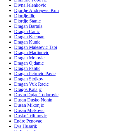
Divna Jelenkovic
Djordje Andrejevic Kun
Djordje Ilic
Djordje Stanic
Dragan Bartula
Dragan Canic
Dragan Kecman
Dragan Kunic
Dragan Malesevic Tapi
Dragan Martinovic
Dragan Mojovic
Dragan Ojdanic
Dragan Pantic
Dragan Petrovic Pavle
Dragan Stojkov
Dragan Vuk Racic
Dragos Kalajic
Dusan Dujac Todorovic
Dusan Dusko Nonin
Dusan Mikonjic
Dusan Miskovic
Dusko Trifunovic
Endre Penovac
Eva Husarik