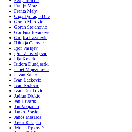
Fedja Soretic
Franjo Mraz
Franta Maly
Giga Djuragic Dile
Goran Mitrovic
Goran Stojanovic
Gordana Jovanovic
Grujica Lazarevic
Hilmija Catovic
Igor Vasiljev
Igor Vlaisavljevic
Ilija Kolaric
Isidora Dundjerski
Ismet Mujezinovic
Istvan Sajko
Ivan Lackovic
Ivan Radovic
Ivan Tabakovic
Jadran Djukic
Jan Husarik
Jan Venjarski
Janko Brasic
Janos Mesaros
Javor Rasajski
Jelena Trpković