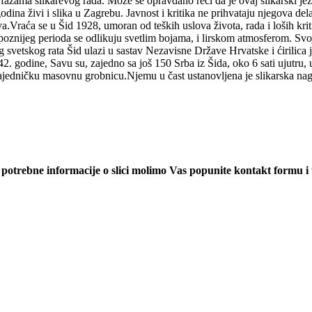
im fazama slikarevog rada. Može se opravdano reći da je ovaj slikarski j
dina živi i slika u Zagrebu. Javnost i kritika ne prihvataju njegova del
a.Vraća se u Šid 1928, umoran od teških uslova života, rada i loših kr
oznijeg perioda se odlikuju svetlim bojama, i lirskom atmosferom. Svoj
 svetskog rata Šid ulazi u sastav Nezavisne Države Hrvatske i ćirilica 
 godine, Savu su, zajedno sa još 150 Srba iz Šida, oko 6 sati ujutru, 
u zajedničku masovnu grobnicu.Njemu u čast ustanovljena je slikarska n
am potrebne informacije o slici molimo Vas popunite kontakt formu