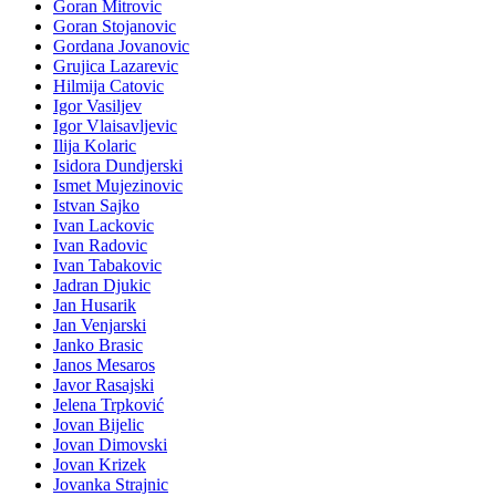
Goran Mitrovic
Goran Stojanovic
Gordana Jovanovic
Grujica Lazarevic
Hilmija Catovic
Igor Vasiljev
Igor Vlaisavljevic
Ilija Kolaric
Isidora Dundjerski
Ismet Mujezinovic
Istvan Sajko
Ivan Lackovic
Ivan Radovic
Ivan Tabakovic
Jadran Djukic
Jan Husarik
Jan Venjarski
Janko Brasic
Janos Mesaros
Javor Rasajski
Jelena Trpković
Jovan Bijelic
Jovan Dimovski
Jovan Krizek
Jovanka Strajnic