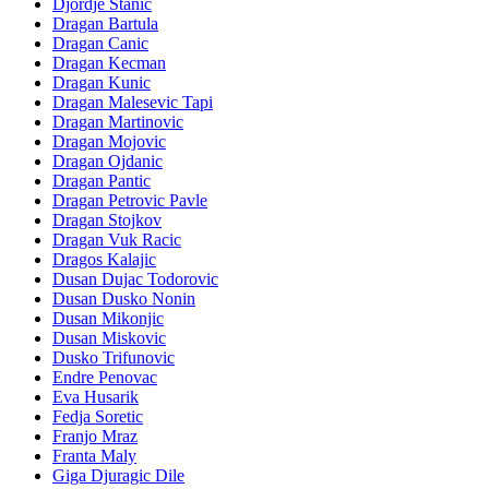
Djordje Stanic
Dragan Bartula
Dragan Canic
Dragan Kecman
Dragan Kunic
Dragan Malesevic Tapi
Dragan Martinovic
Dragan Mojovic
Dragan Ojdanic
Dragan Pantic
Dragan Petrovic Pavle
Dragan Stojkov
Dragan Vuk Racic
Dragos Kalajic
Dusan Dujac Todorovic
Dusan Dusko Nonin
Dusan Mikonjic
Dusan Miskovic
Dusko Trifunovic
Endre Penovac
Eva Husarik
Fedja Soretic
Franjo Mraz
Franta Maly
Giga Djuragic Dile