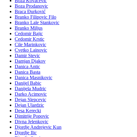
Boza Kovacevic
Boza Prodanovic
Braca Đurković
Branko Filipovic Filo
Branko Lale Stankovic
Branko Miljus
Cedomir Bajic
Cedomir Krstic
Cile Marinkovic
Cvetko Lainovic
Damir Stevic
Damjan Djakov
Danica Antic
Danica Basta
Danica Masnikovic
Danijel Babic
Danijela Mudric
Darko Acimovic
Dejan Slepcevic
Dejan Ulardzic
Desa Kerecki
Dimitrije Popovic
Divna Jelenkovic
Djordje Andrejevic Kun
Djordje Ilic