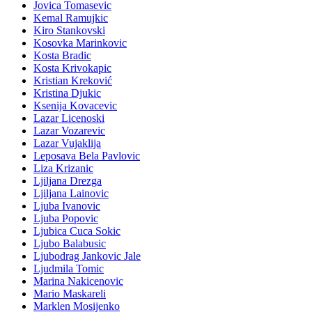
Jovica Tomasevic
Kemal Ramujkic
Kiro Stankovski
Kosovka Marinkovic
Kosta Bradic
Kosta Krivokapic
Kristian Kreković
Kristina Djukic
Ksenija Kovacevic
Lazar Licenoski
Lazar Vozarevic
Lazar Vujaklija
Leposava Bela Pavlovic
Liza Krizanic
Ljiljana Drezga
Ljiljana Lainovic
Ljuba Ivanovic
Ljuba Popovic
Ljubica Cuca Sokic
Ljubo Balabusic
Ljubodrag Jankovic Jale
Ljudmila Tomic
Marina Nakicenovic
Mario Maskareli
Marklen Mosijenko