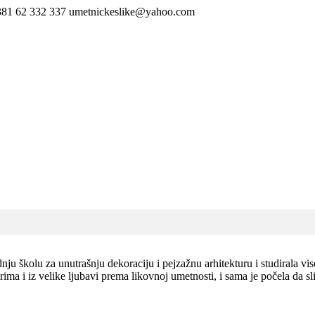
381 62 332 337
umetnickeslike@yahoo.com
ju školu za unutrašnju dekoraciju i pejzažnu arhitekturu i studirala vi
arima i iz velike ljubavi prema likovnoj umetnosti, i sama je počela da 