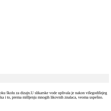
soku školu za dizajn.U slikarske vode uplivala je nakon višegodišnjeg
slika i to, prema mišljenju mnogih likovnih znalaca, veoma uspešno.