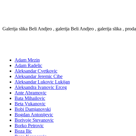
Galerija slika Beli Andjeo , galerija Beli Andjeo , galerija slika , prod
Adam Mezin
Adam Radelic
Aleksandar Cvetkovic
Aleksandar Jeremic Cibe
Aleksandar Lukovic Lukijan
Aleksandra Ivanovic Erceg
Ante Abramovic
Bata Mihailovic
Beta Vukanovic
Bobi Damjanovski
Bogdan Antonijevic
Borivoje Stevanovic
Borko Petrovic
Boza Ilic