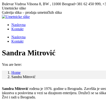
Skip
Bulevar Vudroa Vilsona 8, BW , 11000 Beograd
+381 62 450 999, +
to
Facebook
Twitter
Umetnicke slike
content
page
page
Galerija slika – prodaja umetničkih slika
opens
opens
in
in
Naslovna
new
new
Kontakt
window
window
Naslovna
Kontakt
Sandra Mitrović
You are here:
Home
Sandra Mitrović
Sandra Mitrović
rođena je 1976. godine u Beogradu. Završila je sredn
iskustva u poslovima u vezi sa dizajnom enterijera. Družeći se sa slik
Živi i radi u Beogradu.