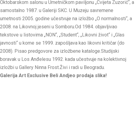
Oktobarskom salonu u Umetničkom paviljonu „Cvijeta Zuzorić“, a
samostalno 1987. u Galeriji SKC. U Muzeju savremene
umetnosti 2005. godine učestvuje na izložbo „O normalnosti“, a
2008. na Likovnoj jeseni u Somboru.Od 1984. objavljivao
tekstove u listovima „NON“, „Student“, „Likovni život“ i „Glas
javnosti“ u kome se 1999. zapošljava kao likovni kritičar (do
2008). Pisao predgovore za izložbene kataloge.Studijski
boravak u Los Anđelesu 1992. kada učestvuje na kolektivnoj
izložbi u Gallery Ninna Frost.Živi i radi u Beogradu.
Galerija Art Exclusive Beli Andjeo prodaja slika!