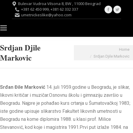
Bulevar Vudroa Vilsona 8, BW , 11000 Beograd
Facebook
Twitte
+381 62 450 999, +381 62 332 337
umetnickeslike@yahoo.com
page
page
opens
opens
in
in
new
new
Srdjan Djile
window
windo
You are here:
Home
Markovic
Srdjan Djile Markovic
Srđan Đile Marković
14. juli 1959.godine u Beogradu, je slikar,
likovni kritičar i muzičar.Osnovnu školu i gimnaziju završio u
Beogradu. Najpre je pohađao kurs crtanja u Šumatovačkoj 1983;
iste godine upisuje slikarstvo Fakultet likovnih umetnosti u
Beogradu na kome diplomira 1988. u klasi prof. Milice
Stevanović, kod koje i magistrira 1991.Prvi put izlaže 1984. na