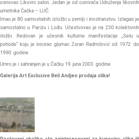
osnovao Likovni salon. Jedan je od osnivača Udruženja likovnih
umetnika Čačka – LUČ.
Imao je 80 samostalnih izložbi u zemlji i inostranstvu. Izlagao je
samostalno u Parizu i Lođu. Učestvovao je na 230 kolektivnih
iložbi. Redovan je učesnik kulturne manifestacije „Selu u
pohode“ koju je inicirao glumac Zoran Radmilović od 1972. do
1990. godine.
Umro je i sahranjen je u Čačku 19. juna 2003. godine.
Galerija Art Exclusive Beli Andjeo prodaja slika!
Postovani ukoliko ste zainteresovani za kupovinu slika ili