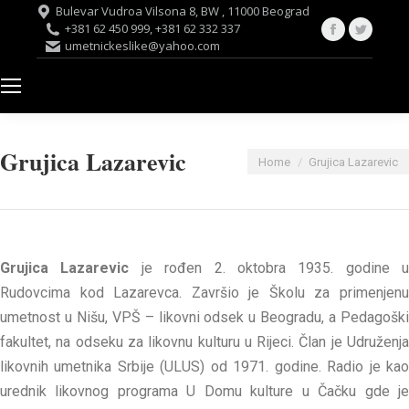
Bulevar Vudroa Vilsona 8, BW , 11000 Beograd
Facebook
Twitte
+381 62 450 999, +381 62 332 337
umetnickeslike@yahoo.com
page
page
opens
opens
in
in
new
new
window
windo
Grujica Lazarevic
You are here:
Home
Grujica Lazarevic
Grujica Lazarevic
je rođen 2. oktobra 1935. godine u
Rudovcima kod Lazarevca. Završio je Školu za primenjenu
umetnost u Nišu, VPŠ – likovni odsek u Beogradu, a Pedagoški
fakultet, na odseku za likovnu kulturu u Rijeci. Član je Udruženja
likovnih umetnika Srbije (ULUS) od 1971. godine. Radio je kao
urednik likovnog programa U Domu kulture u Čačku gde je