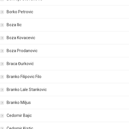
Borko Petrovic
Boza Ilic
Boza Kovacevic
Boza Prodanovic
Braca Đurković
Branko Filipovic Filo
Branko Lale Stankovic
Branko Miljus
Cedomir Bajic
Cedomir Krstic