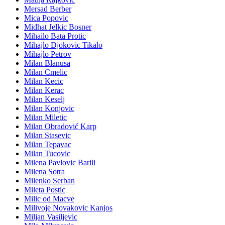
Mersad Berber
Mica Popovic
Midhat Jelkic Bosner
Mihailo Bata Protic
Mihajlo Djokovic Tikalo
Mihajlo Petrov
Milan Blanusa
Milan Cmelic
Milan Kecic
Milan Kerac
Milan Keselj
Milan Konjovic
Milan Miletic
Milan Obradović Karp
Milan Stasevic
Milan Tepavac
Milan Tucovic
Milena Pavlovic Barili
Milena Sotra
Milenko Serban
Mileta Postic
Milic od Macve
Milivoje Novakovic Kanjos
Miljan Vasiljevic