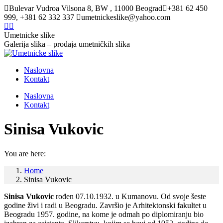
Skip
Bulevar Vudroa Vilsona 8, BW , 11000 Beograd
+381 62 450
to
999, +381 62 332 337
umetnickeslike@yahoo.com
content
Facebook
Twitter
page
page
Umetnicke slike
opens
opens
Galerija slika – prodaja umetničkih slika
in
in
new
new
Naslovna
window
window
Kontakt
Naslovna
Kontakt
Sinisa Vukovic
You are here:
Home
Sinisa Vukovic
Sinisa Vukovic
rođen 07.10.1932. u Kumanovu. Od svoje šeste
godine živi i radi u Beogradu. Završio je Arhitektonski fakultet u
Beogradu 1957. godine, na kome je odmah po diplomiranju bio