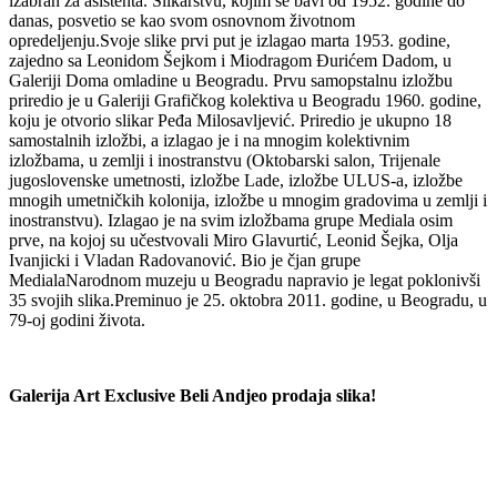
izabran za asistenta. Slikarstvu, kojim se bavi od 1952. godine do
danas, posvetio se kao svom osnovnom životnom
opredeljenju.Svoje slike prvi put je izlagao marta 1953. godine,
zajedno sa Leonidom Šejkom i Miodragom Đurićem Dadom, u
Galeriji Doma omladine u Beogradu. Prvu samopstalnu izložbu
priredio je u Galeriji Grafičkog kolektiva u Beogradu 1960. godine,
koju je otvorio slikar Peđa Milosavljević. Priredio je ukupno 18
samostalnih izložbi, a izlagao je i na mnogim kolektivnim
izložbama, u zemlji i inostranstvu (Oktobarski salon, Trijenale
jugoslovenske umetnosti, izložbe Lade, izložbe ULUS-a, izložbe
mnogih umetničkih kolonija, izložbe u mnogim gradovima u zemlji i
inostranstvu). Izlagao je na svim izložbama grupe Mediala osim
prve, na kojoj su učestvovali Miro Glavurtić, Leonid Šejka, Olja
Ivanjicki i Vladan Radovanović. Bio je čjan grupe
MedialaNarodnom muzeju u Beogradu napravio je legat poklonivši
35 svojih slika.Preminuo je 25. oktobra 2011. godine, u Beogradu, u
79-oj godini života.
Galerija Art Exclusive Beli Andjeo prodaja slika!