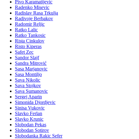
Pivo Karamatijevic
Radenko Misevic
Radislav Rasa Trkulja
Radivoje Berbakov
Radomir Reljic
Ratko Lalic
Ratko Tankosic
Rista Cinkulov
Risto Kiperas
Safet Zec
Sandor Slajf
Sandra Mitrović
Sasa Marjanovic
Sasa Montiljo
Sava Nikolic
Sava Stojkov
Sava Sumanovic
Sergej Aparin
Simonida Djordjevic
Sinisa Vukovic
Slavko Ferlan
Slavko Krunic
Slobodan Pekas
Slobodan Sotirov
Slobodanka Rakic Sefer