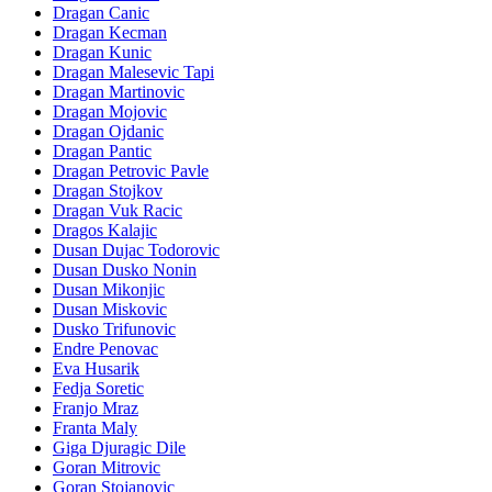
Dragan Canic
Dragan Kecman
Dragan Kunic
Dragan Malesevic Tapi
Dragan Martinovic
Dragan Mojovic
Dragan Ojdanic
Dragan Pantic
Dragan Petrovic Pavle
Dragan Stojkov
Dragan Vuk Racic
Dragos Kalajic
Dusan Dujac Todorovic
Dusan Dusko Nonin
Dusan Mikonjic
Dusan Miskovic
Dusko Trifunovic
Endre Penovac
Eva Husarik
Fedja Soretic
Franjo Mraz
Franta Maly
Giga Djuragic Dile
Goran Mitrovic
Goran Stojanovic