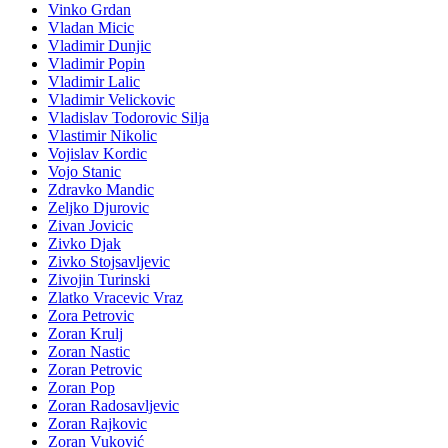
Vinko Grdan
Vladan Micic
Vladimir Dunjic
Vladimir Popin
Vladimir Lalic
Vladimir Velickovic
Vladislav Todorovic Silja
Vlastimir Nikolic
Vojislav Kordic
Vojo Stanic
Zdravko Mandic
Zeljko Djurovic
Zivan Jovicic
Zivko Djak
Zivko Stojsavljevic
Zivojin Turinski
Zlatko Vracevic Vraz
Zora Petrovic
Zoran Krulj
Zoran Nastic
Zoran Petrovic
Zoran Pop
Zoran Radosavljevic
Zoran Rajkovic
Zoran Vuković