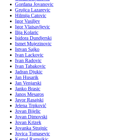
Gordana Jovanovic
Grujica Lazarevic
Hilmija Catovic
Igor Vasiljev
Igor Vlaisavljevic
Ilija Kolaric
Isidora Dundjerski
Ismet Mujezinovic
Istvan Sajko
Ivan Lackovic
Ivan Radovic
Ivan Tabakovic
Jadran Djukic
Jan Husarik
Jan Venjarski
Janko Brasic
Janos Mesaros
Javor Rasajski
Jelena Trpković
Jovan Bijelic
Jovan Dimovski
Jovan Krizek
Jovanka Strajnic
Jovica Tomasevic
Kemal Ramujkic