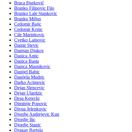
Braca Đurković
Branko Filipovic Filo
Branko Lale Stankovic
Branko Miljus
Cedomir Bajic
Cedomir Krstic
Cile Marinkovic
Cvetko Lainovic
Damir Stevic
Damjan Djakov
Danica Antic
Danica Basta
Danica Masnikovic
Danijel Babic
Danijela Mudric
Darko Acimovic
Dejan Slepcevic
Dejan Ulardzic
Desa Kerecki
Dimitrije Popovic
Divna Jelenkovic
Djordje Andrejevic Kun
Djordje Ilic
Djordje Stanic
Dragan Bartula