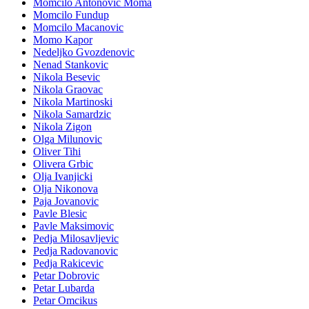
Momcilo Antonovic Moma
Momcilo Fundup
Momcilo Macanovic
Momo Kapor
Nedeljko Gvozdenovic
Nenad Stankovic
Nikola Besevic
Nikola Graovac
Nikola Martinoski
Nikola Samardzic
Nikola Zigon
Olga Milunovic
Oliver Tihi
Olivera Grbic
Olja Ivanjicki
Olja Nikonova
Paja Jovanovic
Pavle Blesic
Pavle Maksimovic
Pedja Milosavljevic
Pedja Radovanovic
Pedja Rakicevic
Petar Dobrovic
Petar Lubarda
Petar Omcikus