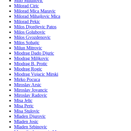
Milo Milunovic
Milorad Ciric
Milorad Mica Maravic
Milorad Mihajlovic Mica
Milorad Pekic
Milos Djordjevic Patos
Milos Golubovic
Milos Gvozdenovic
Milos Sobajic
Milun Mitrovic
Miodrag Dado Djuric
Miodrag Miljkovic
Miodrag B. Protic
Miodrag Rogic
Miodrag Vujacic Mirski
Mirko Pocuca
Miroslav Arsic
Miroslav Jovancic
Miroslav Radovic
Misa Jelic
Misa Peric
Misa Stulovic
Mladen Djurovic
Mladen Josic
Mladen Srbinovic