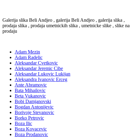
Galerija slika Beli Andjeo , galerija Beli Andjeo , galerija slika ,
prodaja slika , prodaja umetnickih slika , umetnicke slike , slike na
prodaju
Adam Mezin
Adam Radelic
Aleksandar Cvetkovic
Aleksandar Jeremic Cibe
Aleksandar Lukovic Lukijan
Aleksandra Ivanovic Erceg
Ante Abramovic
Bata Mihailovic
Beta Vukanovic
Bobi Damjanovski
Bogdan Antonijevic
Borivoje Stevanovic
Borko Petrovic
Boza Ilic
Boza Kovacevic
Boza Prodanovic