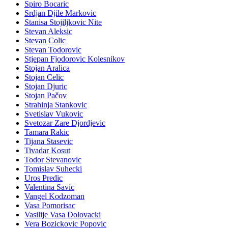
Spiro Bocaric
Srdjan Djile Markovic
Stanisa Stojiljkovic Nite
Stevan Aleksic
Stevan Colic
Stevan Todorovic
Stjepan Fjodorovic Kolesnikov
Stojan Aralica
Stojan Celic
Stojan Djuric
Stojan Pačov
Strahinja Stankovic
Svetislav Vukovic
Svetozar Zare Djordjevic
Tamara Rakic
Tijana Stasevic
Tivadar Kosut
Todor Stevanovic
Tomislav Suhecki
Uros Predic
Valentina Savic
Vangel Kodzoman
Vasa Pomorisac
Vasilije Vasa Dolovacki
Vera Bozickovic Popovic