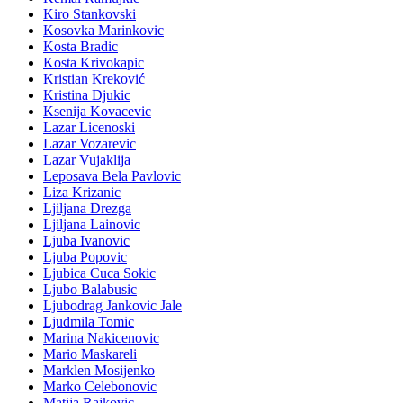
Kiro Stankovski
Kosovka Marinkovic
Kosta Bradic
Kosta Krivokapic
Kristian Kreković
Kristina Djukic
Ksenija Kovacevic
Lazar Licenoski
Lazar Vozarevic
Lazar Vujaklija
Leposava Bela Pavlovic
Liza Krizanic
Ljiljana Drezga
Ljiljana Lainovic
Ljuba Ivanovic
Ljuba Popovic
Ljubica Cuca Sokic
Ljubo Balabusic
Ljubodrag Jankovic Jale
Ljudmila Tomic
Marina Nakicenovic
Mario Maskareli
Marklen Mosijenko
Marko Celebonovic
Matija Rajkovic