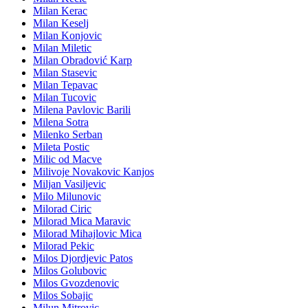
Milan Kerac
Milan Keselj
Milan Konjovic
Milan Miletic
Milan Obradović Karp
Milan Stasevic
Milan Tepavac
Milan Tucovic
Milena Pavlovic Barili
Milena Sotra
Milenko Serban
Mileta Postic
Milic od Macve
Milivoje Novakovic Kanjos
Miljan Vasiljevic
Milo Milunovic
Milorad Ciric
Milorad Mica Maravic
Milorad Mihajlovic Mica
Milorad Pekic
Milos Djordjevic Patos
Milos Golubovic
Milos Gvozdenovic
Milos Sobajic
Milun Mitrovic