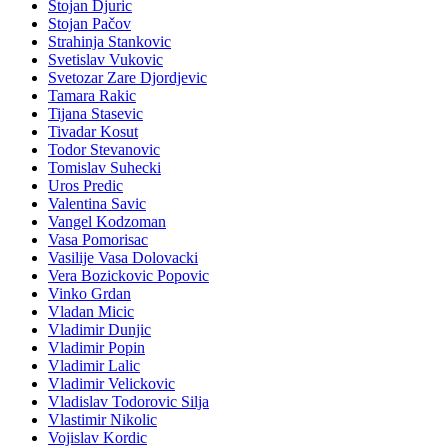
Stojan Djuric
Stojan Pačov
Strahinja Stankovic
Svetislav Vukovic
Svetozar Zare Djordjevic
Tamara Rakic
Tijana Stasevic
Tivadar Kosut
Todor Stevanovic
Tomislav Suhecki
Uros Predic
Valentina Savic
Vangel Kodzoman
Vasa Pomorisac
Vasilije Vasa Dolovacki
Vera Bozickovic Popovic
Vinko Grdan
Vladan Micic
Vladimir Dunjic
Vladimir Popin
Vladimir Lalic
Vladimir Velickovic
Vladislav Todorovic Silja
Vlastimir Nikolic
Vojislav Kordic