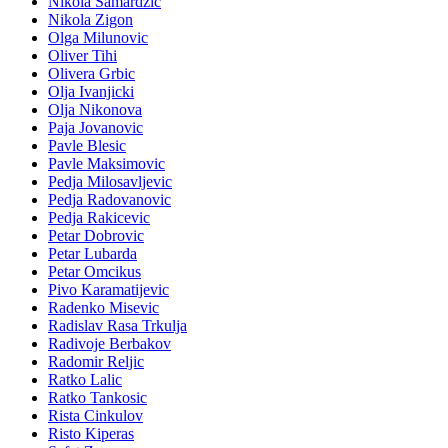
Nikola Samardzic
Nikola Zigon
Olga Milunovic
Oliver Tihi
Olivera Grbic
Olja Ivanjicki
Olja Nikonova
Paja Jovanovic
Pavle Blesic
Pavle Maksimovic
Pedja Milosavljevic
Pedja Radovanovic
Pedja Rakicevic
Petar Dobrovic
Petar Lubarda
Petar Omcikus
Pivo Karamatijevic
Radenko Misevic
Radislav Rasa Trkulja
Radivoje Berbakov
Radomir Reljic
Ratko Lalic
Ratko Tankosic
Rista Cinkulov
Risto Kiperas