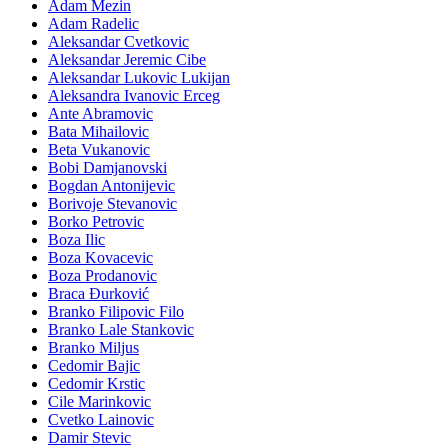
Adam Mezin
Adam Radelic
Aleksandar Cvetkovic
Aleksandar Jeremic Cibe
Aleksandar Lukovic Lukijan
Aleksandra Ivanovic Erceg
Ante Abramovic
Bata Mihailovic
Beta Vukanovic
Bobi Damjanovski
Bogdan Antonijevic
Borivoje Stevanovic
Borko Petrovic
Boza Ilic
Boza Kovacevic
Boza Prodanovic
Braca Đurković
Branko Filipovic Filo
Branko Lale Stankovic
Branko Miljus
Cedomir Bajic
Cedomir Krstic
Cile Marinkovic
Cvetko Lainovic
Damir Stevic