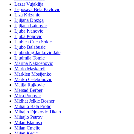
Lazar Vujaklija
Leposava Bela Pavlovic
Liza Krizanic
Ljiljana Drezga
Ljiljana Lainovic
Ljuba Ivanovic
Ljuba Popovic
Ljubica Cuca Sokic
Ljubo Balabusic
Ljubodrag Jankovic Jale
Ljudmila Tomic
Marina Nakicenovic
Mario Maskareli
Marklen Mosijenko
Marko Celebonovic
Matija Rajkovic
Mersad Berber
Mica Popovic
Midhat Jelkic Bosner
Mihailo Bata Protic
Mihajlo Djokovic Tikalo
Mihajlo Petrov
Milan Blanusa
Milan Cmelic
Milan Kecic