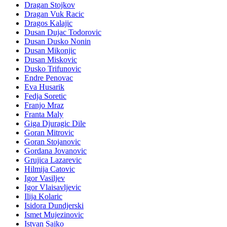
Dragan Stojkov
Dragan Vuk Racic
Dragos Kalajic
Dusan Dujac Todorovic
Dusan Dusko Nonin
Dusan Mikonjic
Dusan Miskovic
Dusko Trifunovic
Endre Penovac
Eva Husarik
Fedja Soretic
Franjo Mraz
Franta Maly
Giga Djuragic Dile
Goran Mitrovic
Goran Stojanovic
Gordana Jovanovic
Grujica Lazarevic
Hilmija Catovic
Igor Vasiljev
Igor Vlaisavljevic
Ilija Kolaric
Isidora Dundjerski
Ismet Mujezinovic
Istvan Sajko