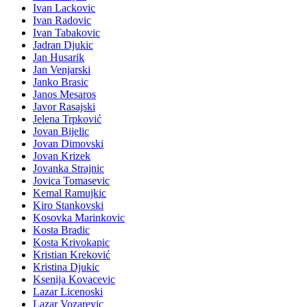
Ivan Lackovic
Ivan Radovic
Ivan Tabakovic
Jadran Djukic
Jan Husarik
Jan Venjarski
Janko Brasic
Janos Mesaros
Javor Rasajski
Jelena Trpković
Jovan Bijelic
Jovan Dimovski
Jovan Krizek
Jovanka Strajnic
Jovica Tomasevic
Kemal Ramujkic
Kiro Stankovski
Kosovka Marinkovic
Kosta Bradic
Kosta Krivokapic
Kristian Kreković
Kristina Djukic
Ksenija Kovacevic
Lazar Licenoski
Lazar Vozarevic