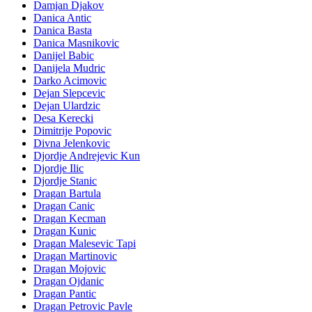
Damjan Djakov
Danica Antic
Danica Basta
Danica Masnikovic
Danijel Babic
Danijela Mudric
Darko Acimovic
Dejan Slepcevic
Dejan Ulardzic
Desa Kerecki
Dimitrije Popovic
Divna Jelenkovic
Djordje Andrejevic Kun
Djordje Ilic
Djordje Stanic
Dragan Bartula
Dragan Canic
Dragan Kecman
Dragan Kunic
Dragan Malesevic Tapi
Dragan Martinovic
Dragan Mojovic
Dragan Ojdanic
Dragan Pantic
Dragan Petrovic Pavle