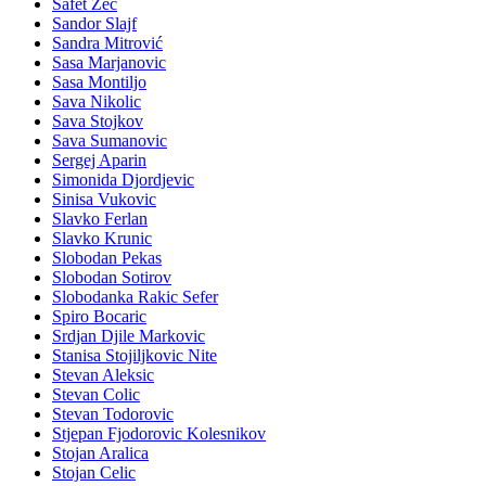
Safet Zec
Sandor Slajf
Sandra Mitrović
Sasa Marjanovic
Sasa Montiljo
Sava Nikolic
Sava Stojkov
Sava Sumanovic
Sergej Aparin
Simonida Djordjevic
Sinisa Vukovic
Slavko Ferlan
Slavko Krunic
Slobodan Pekas
Slobodan Sotirov
Slobodanka Rakic Sefer
Spiro Bocaric
Srdjan Djile Markovic
Stanisa Stojiljkovic Nite
Stevan Aleksic
Stevan Colic
Stevan Todorovic
Stjepan Fjodorovic Kolesnikov
Stojan Aralica
Stojan Celic