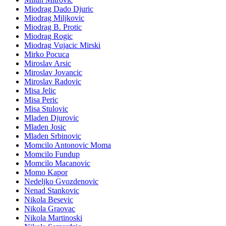
Miodrag Dado Djuric
Miodrag Miljkovic
Miodrag B. Protic
Miodrag Rogic
Miodrag Vujacic Mirski
Mirko Pocuca
Miroslav Arsic
Miroslav Jovancic
Miroslav Radovic
Misa Jelic
Misa Peric
Misa Stulovic
Mladen Djurovic
Mladen Josic
Mladen Srbinovic
Momcilo Antonovic Moma
Momcilo Fundup
Momcilo Macanovic
Momo Kapor
Nedeljko Gvozdenovic
Nenad Stankovic
Nikola Besevic
Nikola Graovac
Nikola Martinoski