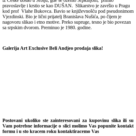
iz Češke došao u Srbiju, gde se oženio Srpkinjom, primio
pravoslavlje i krstio se kao DUŠAN. Slikarstvo je završio u Pragu
kod prof Vlahe Bukovca. Bavio se književnošću pod pseudonimom
Vjezdinski. Bio je lični prijatelj Branislava Nušića, po čijem je
nagovoru slikao i etno motive. Preko supruge, tesno je bio povezan
sa srpskim dvorom. Preminuo je 1980. godine.
Galerija Art Exclusive Beli Andjeo prodaja slika!
Postovani ukoliko ste zainteresovani za kupovinu slika ili su
Vam potrebne informacije o slici molimo Vas popunite kontakt
formu i u sto kracem roku kontaktiracemo Vas