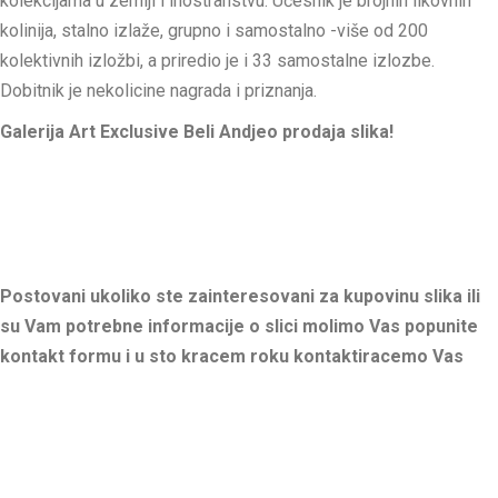
kolekcijama u zemlji i inostranstvu. Učesnik je brojnih likovnih
kolinija, stalno izlaže, grupno i samostalno -više od 200
kolektivnih izložbi, a priredio je i 33 samostalne izlozbe.
Dobitnik je nekolicine nagrada i priznanja.
Galerija Art Exclusive Beli Andjeo prodaja slika!
Postovani ukoliko ste zainteresovani za kupovinu slika ili
su Vam potrebne informacije o slici molimo Vas popunite
kontakt formu i u sto kracem roku kontaktiracemo Vas