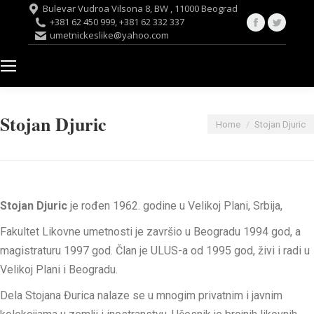
Bulevar Vudroa Vilsona 8, BW , 11000 Beograd
Facebook
Twitte
+381 62 450 999, +381 62 332 337
umetnickeslike@yahoo.com
page
page
opens
opens
in
in
new
new
window
windo
Stojan Djuric
You are here:
Home
Stojan Djuric
Stojan Djuric
je rođen 1962. godine u Velikoj Plani, Srbija,
Fakultet Likovne umetnosti je završio u Beogradu 1994 god, a
magistraturu 1997 god. Član je ULUS-a od 1995 god, živi i radi u
Velikoj Plani i Beogradu.
Dela Stojana Đurica nalaze se u mnogim privatnim i javnim