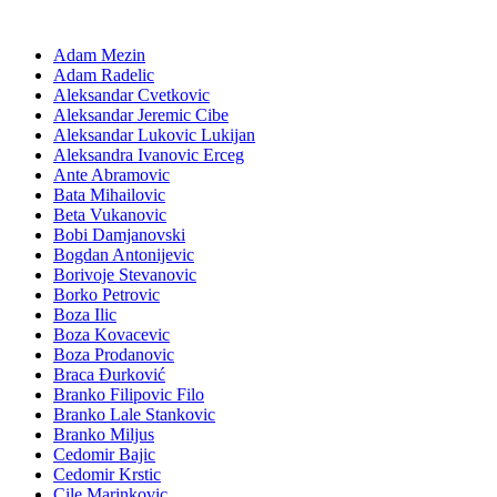
Adam Mezin
Adam Radelic
Aleksandar Cvetkovic
Aleksandar Jeremic Cibe
Aleksandar Lukovic Lukijan
Aleksandra Ivanovic Erceg
Ante Abramovic
Bata Mihailovic
Beta Vukanovic
Bobi Damjanovski
Bogdan Antonijevic
Borivoje Stevanovic
Borko Petrovic
Boza Ilic
Boza Kovacevic
Boza Prodanovic
Braca Đurković
Branko Filipovic Filo
Branko Lale Stankovic
Branko Miljus
Cedomir Bajic
Cedomir Krstic
Cile Marinkovic