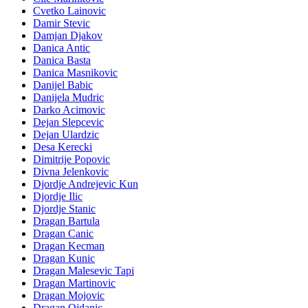
Cvetko Lainovic
Damir Stevic
Damjan Djakov
Danica Antic
Danica Basta
Danica Masnikovic
Danijel Babic
Danijela Mudric
Darko Acimovic
Dejan Slepcevic
Dejan Ulardzic
Desa Kerecki
Dimitrije Popovic
Divna Jelenkovic
Djordje Andrejevic Kun
Djordje Ilic
Djordje Stanic
Dragan Bartula
Dragan Canic
Dragan Kecman
Dragan Kunic
Dragan Malesevic Tapi
Dragan Martinovic
Dragan Mojovic
Dragan Ojdanic