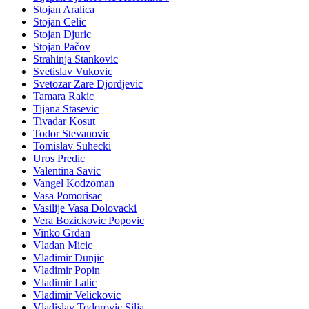
Stojan Aralica
Stojan Celic
Stojan Djuric
Stojan Pačov
Strahinja Stankovic
Svetislav Vukovic
Svetozar Zare Djordjevic
Tamara Rakic
Tijana Stasevic
Tivadar Kosut
Todor Stevanovic
Tomislav Suhecki
Uros Predic
Valentina Savic
Vangel Kodzoman
Vasa Pomorisac
Vasilije Vasa Dolovacki
Vera Bozickovic Popovic
Vinko Grdan
Vladan Micic
Vladimir Dunjic
Vladimir Popin
Vladimir Lalic
Vladimir Velickovic
Vladislav Todorovic Silja