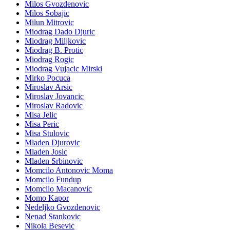
Milos Gvozdenovic
Milos Sobajic
Milun Mitrovic
Miodrag Dado Djuric
Miodrag Miljkovic
Miodrag B. Protic
Miodrag Rogic
Miodrag Vujacic Mirski
Mirko Pocuca
Miroslav Arsic
Miroslav Jovancic
Miroslav Radovic
Misa Jelic
Misa Peric
Misa Stulovic
Mladen Djurovic
Mladen Josic
Mladen Srbinovic
Momcilo Antonovic Moma
Momcilo Fundup
Momcilo Macanovic
Momo Kapor
Nedeljko Gvozdenovic
Nenad Stankovic
Nikola Besevic