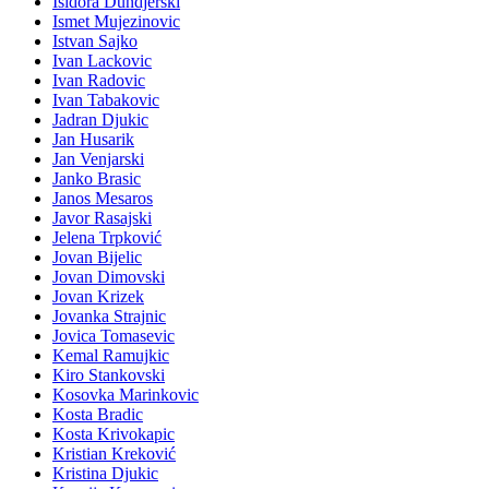
Isidora Dundjerski
Ismet Mujezinovic
Istvan Sajko
Ivan Lackovic
Ivan Radovic
Ivan Tabakovic
Jadran Djukic
Jan Husarik
Jan Venjarski
Janko Brasic
Janos Mesaros
Javor Rasajski
Jelena Trpković
Jovan Bijelic
Jovan Dimovski
Jovan Krizek
Jovanka Strajnic
Jovica Tomasevic
Kemal Ramujkic
Kiro Stankovski
Kosovka Marinkovic
Kosta Bradic
Kosta Krivokapic
Kristian Kreković
Kristina Djukic