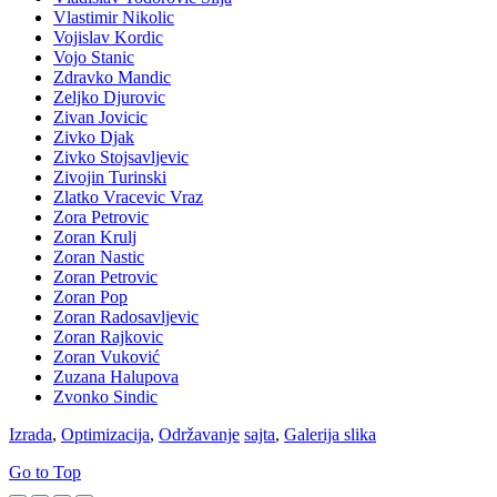
Vlastimir Nikolic
Vojislav Kordic
Vojo Stanic
Zdravko Mandic
Zeljko Djurovic
Zivan Jovicic
Zivko Djak
Zivko Stojsavljevic
Zivojin Turinski
Zlatko Vracevic Vraz
Zora Petrovic
Zoran Krulj
Zoran Nastic
Zoran Petrovic
Zoran Pop
Zoran Radosavljevic
Zoran Rajkovic
Zoran Vuković
Zuzana Halupova
Zvonko Sindic
Izrada
,
Optimizacija
,
Održavanje
sajta
,
Galerija slika
Go to Top