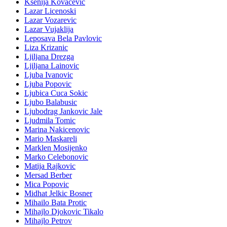
Ksenija Kovacevic
Lazar Licenoski
Lazar Vozarevic
Lazar Vujaklija
Leposava Bela Pavlovic
Liza Krizanic
Ljiljana Drezga
Ljiljana Lainovic
Ljuba Ivanovic
Ljuba Popovic
Ljubica Cuca Sokic
Ljubo Balabusic
Ljubodrag Jankovic Jale
Ljudmila Tomic
Marina Nakicenovic
Mario Maskareli
Marklen Mosijenko
Marko Celebonovic
Matija Rajkovic
Mersad Berber
Mica Popovic
Midhat Jelkic Bosner
Mihailo Bata Protic
Mihajlo Djokovic Tikalo
Mihajlo Petrov