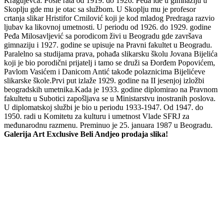
Kragujevca. Posle rata od 1919. do 1926. Peđa ide u gimnaziju u
Skoplju gde mu je otac sa službom. U Skoplju mu je profesor
crtanja slikar Hristifor Crnilović koji je kod mladog Predraga razvio
ljubav ka likovnoj umetnosti. U periodu od 1926. do 1929. godine
Peđa Milosavljević sa porodicom živi u Beogradu gde završava
gimnaziju i 1927. godine se upisuje na Pravni fakultet u Beogradu.
Paralelno sa studijama prava, pohađa slikarsku školu Jovana Bijelića
koji je bio porodični prijatelj i tamo se druži sa Đorđem Popovićem,
Pavlom Vasićem i Danicom Antić takođe polaznicima Bijelićeve
slikarske škole.Prvi put izlaže 1929. godine na II jesenjoj izložbi
beogradskih umetnika.Kada je 1933. godine diplomirao na Pravnom
fakultetu u Subotici zapošljava se u Ministarstvu inostranih poslova.
U diplomatskoj službi je bio u periodu 1933-1947. Od 1947. do
1950. radi u Komitetu za kulturu i umetnost Vlade SFRJ za
međunarodnu razmenu. Preminuo je 25. januara 1987 u Beogradu.
Galerija Art Exclusive Beli Andjeo prodaja slika!