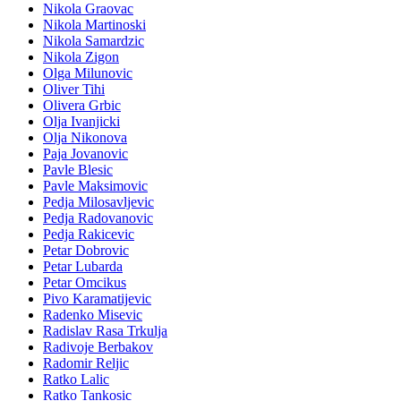
Nikola Graovac
Nikola Martinoski
Nikola Samardzic
Nikola Zigon
Olga Milunovic
Oliver Tihi
Olivera Grbic
Olja Ivanjicki
Olja Nikonova
Paja Jovanovic
Pavle Blesic
Pavle Maksimovic
Pedja Milosavljevic
Pedja Radovanovic
Pedja Rakicevic
Petar Dobrovic
Petar Lubarda
Petar Omcikus
Pivo Karamatijevic
Radenko Misevic
Radislav Rasa Trkulja
Radivoje Berbakov
Radomir Reljic
Ratko Lalic
Ratko Tankosic