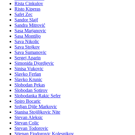
Rista Cinkulov
Risto Kiperas
Safet Zec
Sandor Slajf
Sandra Mitrović
Sasa Marjanovic
Sasa Montiljo
Sava Nikolic
Sava Stojkov
Sava Sumanovic
Sergej Aparin
Simonida Djordjevic
Sinisa Vukovic
Slavko Ferlan
Slavko Krunic
Slobodan Pekas
Slobodan Sotirov
Slobodanka Rakic Sefer
Spiro Bocaric
Srdjan Djile Markovic
Stanisa Stojiljkovic Nite
Stevan Aleksic
Stevan Colic
Stevan Todorovic
Stjepan Fjodorovic Kolesnikov