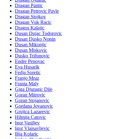
Dragan Pantic
Dragan Petrovic Pavle
Dragan Stojkov
Dragan Vuk Racic
Dragos Kalajic
Dusan Dujac Todorovic
Dusan Dusko Nonin
Dusan Mikonjic
Dusan Miskovic
Dusko Trifunovic
Endre Penovac
Eva Husarik
Fedja Soretic
Franjo Mraz
Franta Maly
Giga Djuragic Dile
Goran Mitrovic
Goran Stojanovic
Gordana Jovanovic
Grujica Lazarevic
Hilmija Catovic
Igor Vasiljev
Igor Vlaisavljevic
Ilija Kolaric