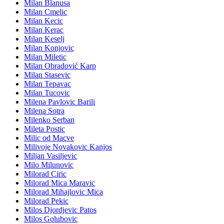
Milan Blanusa
Milan Cmelic
Milan Kecic
Milan Kerac
Milan Keselj
Milan Konjovic
Milan Miletic
Milan Obradović Karp
Milan Stasevic
Milan Tepavac
Milan Tucovic
Milena Pavlovic Barili
Milena Sotra
Milenko Serban
Mileta Postic
Milic od Macve
Milivoje Novakovic Kanjos
Miljan Vasiljevic
Milo Milunovic
Milorad Ciric
Milorad Mica Maravic
Milorad Mihajlovic Mica
Milorad Pekic
Milos Djordjevic Patos
Milos Golubovic