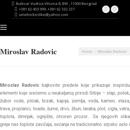
Bulevar Vudroa Vilsona 8, BW , 11000 Beograd
Facebook
Twitter
+381 62 450 999, +381 62 332 337
umetnickeslike@yahoo.com
page
page
opens
opens
in
in
new
new
window
windo
Miroslav Radovic
You are here:
Home
Miroslav Radovic
Miroslav Radovic
bajkovite predele koje prikazuje inspirišu
elementi koje srećemo u neukaljanoj prirodi Srbije – slap, potok,
žubor vode, plićak, brzak, kapija, zemlja, voda, kamen, staza,
trava, proplanci, livade, šume, drvo, žbun, taraba, plot, cigla, vatra,
toplota, dimnjak, ognjište, otvoren prozor… Sa njegovih slika
greje nas toplota zavičaja, sećanja na tradicionalno srpsko selo i