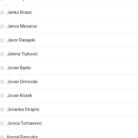
Janko Brasic
Janos Mesaros
Javor Rasajski
Jelena Trpković
Jovan Bijelic
Jovan Dimovski
Jovan Krizek
Jovanka Strajnic
Jovica Tomasevic
Kemal Ramujkic