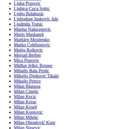
Ljuba Popovic
Ljubica Cuca Sokic
Ljubo Balabusic
Ljubodrag Jankovic Jale
Ljudmila Tomic
Marina Nakicenovic
Mario Maskareli
Marklen Mosijenko
Marko Celebonovic
Matija Rajkovic
Mersad Berber
Mica Popovic
Midhat Jelkic Bosner
Mihailo Bata Protic
Mihajlo Djokovic Tikalo
Mihajlo Petrov
Milan Blanusa
Milan Cmelic
Milan Kecic
Milan Kerac
Milan Keselj
Milan Konjovic
Milan Miletic
Milan Obradović Karp
Milan Stasevic