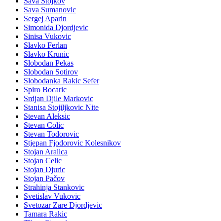
Sava Stojkov
Sava Sumanovic
Sergej Aparin
Simonida Djordjevic
Sinisa Vukovic
Slavko Ferlan
Slavko Krunic
Slobodan Pekas
Slobodan Sotirov
Slobodanka Rakic Sefer
Spiro Bocaric
Srdjan Djile Markovic
Stanisa Stojiljkovic Nite
Stevan Aleksic
Stevan Colic
Stevan Todorovic
Stjepan Fjodorovic Kolesnikov
Stojan Aralica
Stojan Celic
Stojan Djuric
Stojan Pačov
Strahinja Stankovic
Svetislav Vukovic
Svetozar Zare Djordjevic
Tamara Rakic