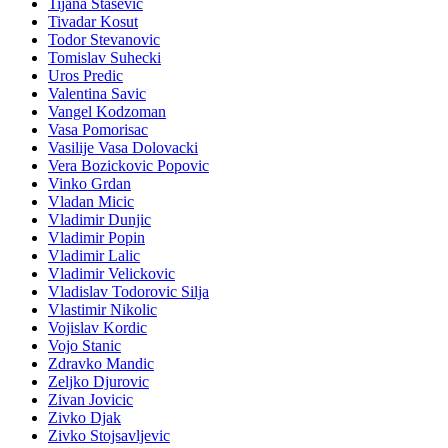
Tijana Stasevic
Tivadar Kosut
Todor Stevanovic
Tomislav Suhecki
Uros Predic
Valentina Savic
Vangel Kodzoman
Vasa Pomorisac
Vasilije Vasa Dolovacki
Vera Bozickovic Popovic
Vinko Grdan
Vladan Micic
Vladimir Dunjic
Vladimir Popin
Vladimir Lalic
Vladimir Velickovic
Vladislav Todorovic Silja
Vlastimir Nikolic
Vojislav Kordic
Vojo Stanic
Zdravko Mandic
Zeljko Djurovic
Zivan Jovicic
Zivko Djak
Zivko Stojsavljevic