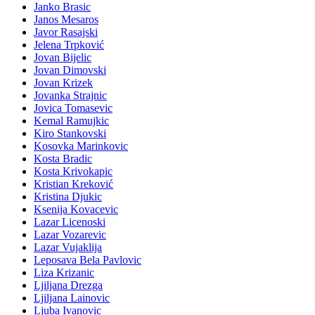
Janko Brasic
Janos Mesaros
Javor Rasajski
Jelena Trpković
Jovan Bijelic
Jovan Dimovski
Jovan Krizek
Jovanka Strajnic
Jovica Tomasevic
Kemal Ramujkic
Kiro Stankovski
Kosovka Marinkovic
Kosta Bradic
Kosta Krivokapic
Kristian Kreković
Kristina Djukic
Ksenija Kovacevic
Lazar Licenoski
Lazar Vozarevic
Lazar Vujaklija
Leposava Bela Pavlovic
Liza Krizanic
Ljiljana Drezga
Ljiljana Lainovic
Ljuba Ivanovic