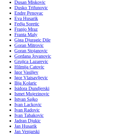
Dusan Miskovic
Dusko Trifunovic
Endre Penovac
Eva Husarik
Fedja Soretic
Franjo Mraz
Franta Maly
Giga Djuragic Dile
Goran Mitrovic
Goran Stojanovic
Gordana Jovanovic
Grujica Lazarevic
Hilmija Catovic
Igor Vasiljev
Igor Vlaisavljevic
Ilija Kolaric
Isidora Dundjerski
Ismet Mujezinovic
Istvan Sajko
Ivan Lackovic
Ivan Radovic
Ivan Tabakovic
Jadran Djukic
Jan Husarik
Jan Venjarski