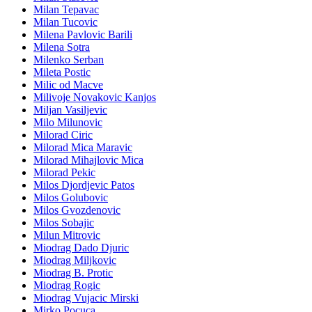
Milan Tepavac
Milan Tucovic
Milena Pavlovic Barili
Milena Sotra
Milenko Serban
Mileta Postic
Milic od Macve
Milivoje Novakovic Kanjos
Miljan Vasiljevic
Milo Milunovic
Milorad Ciric
Milorad Mica Maravic
Milorad Mihajlovic Mica
Milorad Pekic
Milos Djordjevic Patos
Milos Golubovic
Milos Gvozdenovic
Milos Sobajic
Milun Mitrovic
Miodrag Dado Djuric
Miodrag Miljkovic
Miodrag B. Protic
Miodrag Rogic
Miodrag Vujacic Mirski
Mirko Pocuca