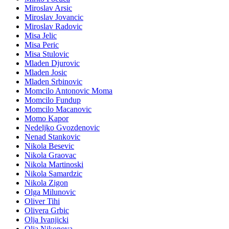
Miroslav Arsic
Miroslav Jovancic
Miroslav Radovic
Misa Jelic
Misa Peric
Misa Stulovic
Mladen Djurovic
Mladen Josic
Mladen Srbinovic
Momcilo Antonovic Moma
Momcilo Fundup
Momcilo Macanovic
Momo Kapor
Nedeljko Gvozdenovic
Nenad Stankovic
Nikola Besevic
Nikola Graovac
Nikola Martinoski
Nikola Samardzic
Nikola Zigon
Olga Milunovic
Oliver Tihi
Olivera Grbic
Olja Ivanjicki
Olja Nikonova