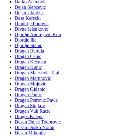
Darko Acimovic
Dejan Slepcevic
Dejan Ulardzic
Desa Kerecki
Dimitrije Popovic
Divna Jelenkovic
Djordje Andrejevic Kun
Djordje Ilic
Djordje Stanic
Dragan Bartula
Dragan Canic
Dragan Kecman
Dragan Kunic
Dragan Malesevic Tapi
Dragan Martinovic
Dragan Mojovic
Dragan Ojdanic
Dragan Pantic
Dragan Petrovic Pavle
Dragan Stojkov
Dragan Vuk Racic
Dragos Kalajic
Dusan Dujac Todorovic
Dusan Dusko Nonin
Dusan Mikonjic