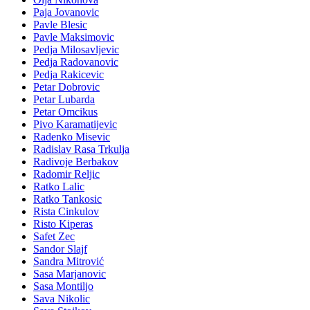
Paja Jovanovic
Pavle Blesic
Pavle Maksimovic
Pedja Milosavljevic
Pedja Radovanovic
Pedja Rakicevic
Petar Dobrovic
Petar Lubarda
Petar Omcikus
Pivo Karamatijevic
Radenko Misevic
Radislav Rasa Trkulja
Radivoje Berbakov
Radomir Reljic
Ratko Lalic
Ratko Tankosic
Rista Cinkulov
Risto Kiperas
Safet Zec
Sandor Slajf
Sandra Mitrović
Sasa Marjanovic
Sasa Montiljo
Sava Nikolic