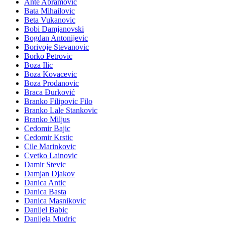
Ante Abramovic
Bata Mihailovic
Beta Vukanovic
Bobi Damjanovski
Bogdan Antonijevic
Borivoje Stevanovic
Borko Petrovic
Boza Ilic
Boza Kovacevic
Boza Prodanovic
Braca Đurković
Branko Filipovic Filo
Branko Lale Stankovic
Branko Miljus
Cedomir Bajic
Cedomir Krstic
Cile Marinkovic
Cvetko Lainovic
Damir Stevic
Damjan Djakov
Danica Antic
Danica Basta
Danica Masnikovic
Danijel Babic
Danijela Mudric