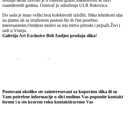
srednju školu završio je u rodnom gradu.Slikarstvom se bavi
osamdesetih godina. Osnivač je udruženja ULR Rakovica.
Do sada je imao veliki broj kolektivnih izložbi. Slika tehnikom ulja
na platnu ali sa izraženom pastom što ih čini posebno
interesantnim.Omiljeni motivi su mu mrtva priroda i pejzaži.Živi i
radi u Vranju.
Galerija Art Exclusive Beli Andjeo prodaja slika!
Postovani ukoliko ste zainteresovani za kupovinu slika ili su
Vam potrebne informacije o slici molimo Vas popunite kontakt
formu i u sto kracem roku kontaktiracemo Vas