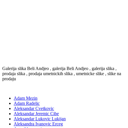
Galerija slika Beli Andjeo , galerija Beli Andjeo , galerija slika ,
prodaja slika , prodaja umetnickih slika , umetnicke slike , slike na
prodaju
Adam Mezin
Adam Radelic
Aleksandar Cvetkovic
Aleksandar Jeremic Cibe
Aleksandar Lukovic Lukijan
Aleksandra Ivanovic Erceg